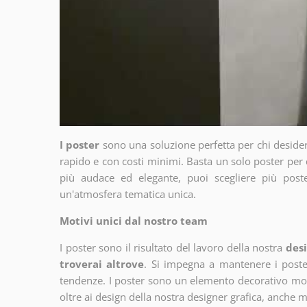
I poster
sono una soluzione perfetta per chi deside
rapido e con costi minimi. Basta un solo poster per 
più audace ed elegante, puoi scegliere più poste
un'atmosfera tematica unica.
Motivi unici dal nostro team
I poster sono il risultato del lavoro della nostra
desi
troverai altrove
. Si impegna a mantenere i poster
tendenze. I poster sono un elemento decorativo molto
oltre ai design della nostra designer grafica, anche 