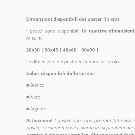
Dimensioni disponibili dei poster (in cm)
I poster sono disponibili
in quattro dimensioni
misure:
20x30 | 30x45 | 40x60 | 60x90 |
Le dimensioni dei poster includono la cornice.
Colori disponibili delle cornici
■
Bianco
■
Nero
■
Argento
Attenzione!
I poster non sono pre-montati nella 
poster, riceverai il poster stampato separatamente d
cornice è davvero semplice. Chiunque può farlo