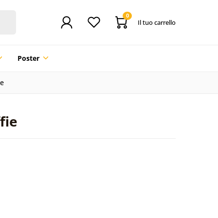
0
Il tuo carrello
Poster
ie
fie