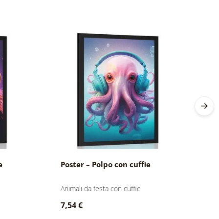
e
Poster – Polpo con cuffie
P
Animali da festa con cuffie
An
7,54 €
9