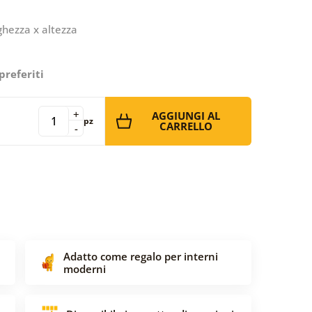
ghezza x altezza
preferiti
+
AGGIUNGI AL
pz
CARRELLO
-
Adatto come regalo per interni
moderni