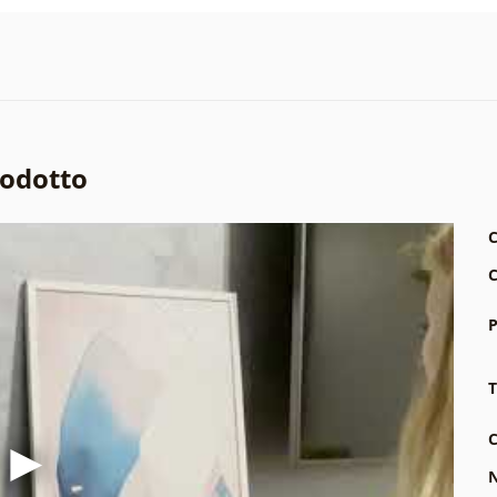
rodotto
C
C
P
T
C
N