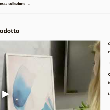
tessa collezione
rodotto
C
P
T
C
N
L