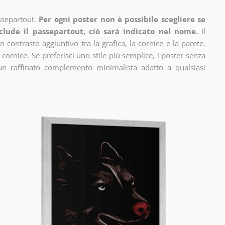
ssepartout.
Per ogni poster non è possibile scegliere se
clude il passepartout, ciò sarà indicato nel nome.
Il
n contrasto aggiuntivo tra la grafica, la cornice e la parete.
 cornice. Se preferisci uno stile più semplice, i poster senza
un raffinato complemento minimalista adatto a qualsiasi