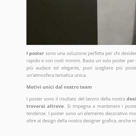
I poster
sono una soluzione perfetta per chi deside
rapido e con costi minimi. Basta un solo poster per 
più audace ed elegante, puoi scegliere più poste
un'atmosfera tematica unica.
Motivi unici dal nostro team
I poster sono il risultato del lavoro della nostra
desi
troverai altrove
. Si impegna a mantenere i poster
tendenze. I poster sono un elemento decorativo molto
oltre ai design della nostra designer grafica, anche 