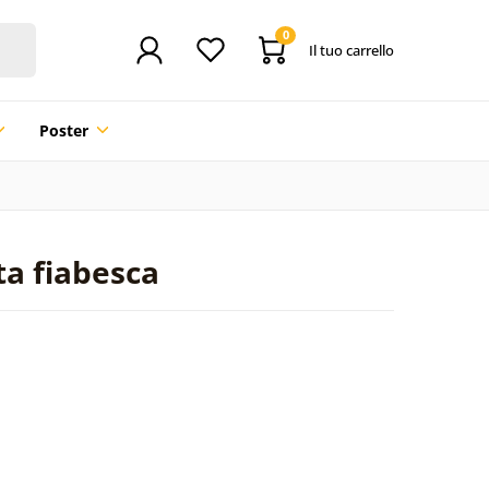
0
Il tuo carrello
Poster
ta fiabesca