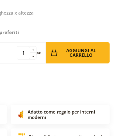
ghezza x altezza
preferiti
+
AGGIUNGI AL
pz
CARRELLO
-
Adatto come regalo per interni
moderni