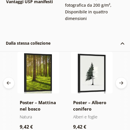
Vantaggi USP manifesti
fotografica da 200 g/m²
,
Disponibile in quattro
dimensioni
Dalla stessa collezione
Poster – Mattina
Poster – Albero
P
nel bosco
conifero
b
minimalista
a
Natura
Alberi e foglie
F
9,42 €
9,42 €
9