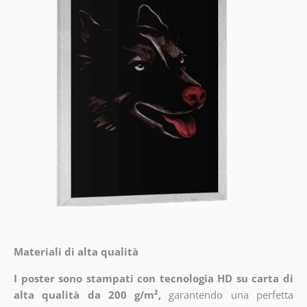
Materiali di alta qualità
I poster sono stampati con tecnologia HD su carta di
alta qualità da 200 g/m²,
garantendo una perfetta