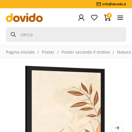
info@dovido.it
0
Pagina iniziale
Poster
Poster secondo il motivo
Natura