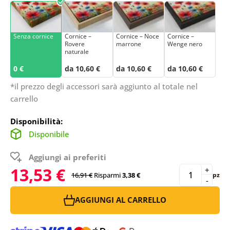
Senza cornice
Cornice –
Cornice – Noce
Cornice –
Rovere
marrone
Wenge nero
naturale
0 €
da 10,60 €
da 10,60 €
da 10,60 €
*il prezzo degli accessori sarà aggiunto al totale nel
carrello
Disponibilità:
Disponibile
Aggiungi ai preferiti
13,53 €
+
16,91 €
Risparmi
3,38 €
pz
-
AGGIUNGI AL CARRELLO