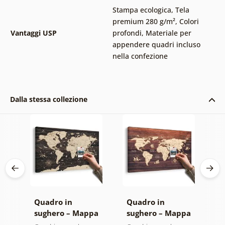
Stampa ecologica
,
Tela
premium 280 g/m²
,
Colori
Vantaggi USP
profondi
,
Materiale per
appendere quadri incluso
nella confezione
Dalla stessa collezione
Quadro in
Quadro in
S
pa
sughero – Mappa
sughero – Mappa
M
su sfondo di legno
su legno
m