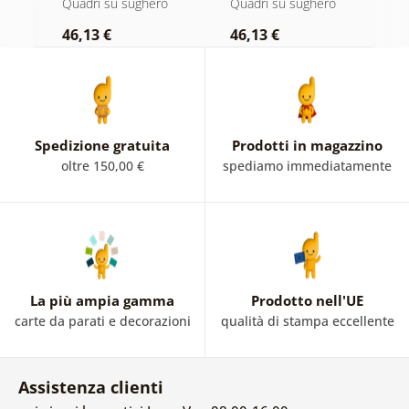
Quadri su sughero
Quadri su sughero
Q
46,13 €
46,13 €
1
Spedizione gratuita
Prodotti in magazzino
oltre 150,00 €
spediamo immediatamente
La più ampia gamma
Prodotto nell'UE
carte da parati e decorazioni
qualità di stampa eccellente
Assistenza clienti