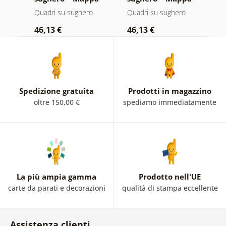
su sfondo di legno
su legno
m
Quadri su sughero
Quadri su sughero
Q
46,13 €
46,13 €
1
Spedizione gratuita
Prodotti in magazzino
oltre 150,00 €
spediamo immediatamente
La più ampia gamma
Prodotto nell'UE
carte da parati e decorazioni
qualità di stampa eccellente
Assistenza clienti