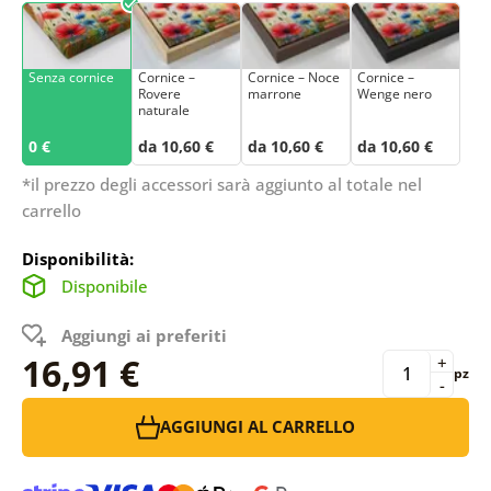
Senza cornice
Cornice –
Cornice – Noce
Cornice –
Rovere
marrone
Wenge nero
naturale
0 €
da 10,60 €
da 10,60 €
da 10,60 €
*il prezzo degli accessori sarà aggiunto al totale nel
carrello
Disponibilità:
Disponibile
Aggiungi ai preferiti
16,91 €
+
pz
-
AGGIUNGI AL CARRELLO