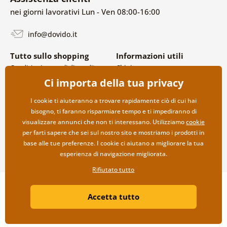
nei giorni lavorativi Lun - Ven 08:00-16:00
info@dovido.it
Tutto sullo shopping
Informazioni utili
Condizioni generali di vendita e
Chi siamo
reclami
FAQ
Ci importa della tua privacy
Politica sulla privacy
Contatti
Opzioni di spedizione e
Collaborazione all’ingrosso
I cookie ti aiuteranno a trovare rapidamente ciò di cui hai
pagamento
bisogno, ti faranno risparmiare tempo e ti impediranno di
Reso della merce
visualizzare annunci che non ti interessano. Utilizziamo
cookie
per farti sapere che sei sul nostro sito e mostriamo i prodotti in
base alle tue preferenze. I cookie ci aiutano a migliorare la tua
esperienza di navigazione migliorata.
Rifiutato tutto
Copyright ©2019 © Dovido.it.
Accetta tutto
Webdesign
Litvanyi.sk
| Negozio online creato da