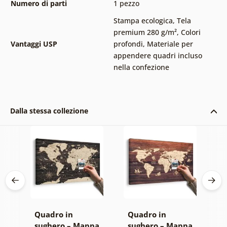
Numero di parti
1 pezzo
Stampa ecologica
,
Tela
premium 280 g/m²
,
Colori
Vantaggi USP
profondi
,
Materiale per
appendere quadri incluso
nella confezione
Dalla stessa collezione
Quadro in
Quadro in
S
pa
sughero – Mappa
sughero – Mappa
M