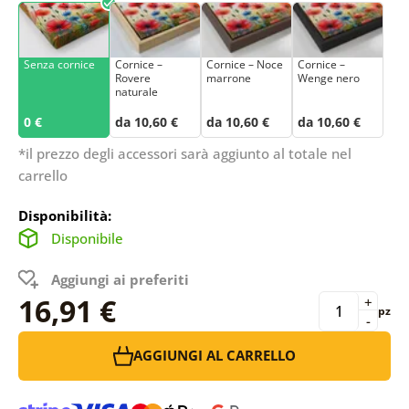
Senza cornice
Cornice –
Cornice – Noce
Cornice –
Rovere
marrone
Wenge nero
naturale
0 €
da 10,60 €
da 10,60 €
da 10,60 €
*il prezzo degli accessori sarà aggiunto al totale nel
carrello
Disponibilità:
Disponibile
Aggiungi ai preferiti
16,91 €
+
pz
-
AGGIUNGI AL CARRELLO