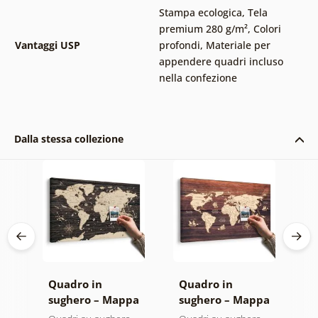
Stampa ecologica
,
Tela
premium 280 g/m²
,
Colori
Vantaggi USP
profondi
,
Materiale per
appendere quadri incluso
nella confezione
Dalla stessa collezione
Quadro in
Quadro in
S
pa
sughero – Mappa
sughero – Mappa
M
su
su sfondo di legno
su legno
m