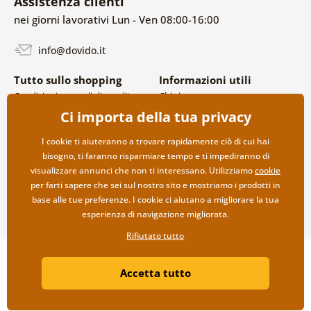
Assistenza clienti
nei giorni lavorativi Lun - Ven 08:00-16:00
info@dovido.it
Tutto sullo shopping
Informazioni utili
Condizioni generali di vendita e
Chi siamo
reclami
FAQ
Ci importa della tua privacy
Politica sulla privacy
Contatti
Opzioni di spedizione e
Collaborazione all’ingrosso
I cookie ti aiuteranno a trovare rapidamente ciò di cui hai
pagamento
bisogno, ti faranno risparmiare tempo e ti impediranno di
Reso della merce
visualizzare annunci che non ti interessano. Utilizziamo
cookie
per farti sapere che sei sul nostro sito e mostriamo i prodotti in
base alle tue preferenze. I cookie ci aiutano a migliorare la tua
esperienza di navigazione migliorata.
Rifiutato tutto
Copyright ©2019 © Dovido.it.
Accetta tutto
Webdesign
Litvanyi.sk
| Negozio online creato da