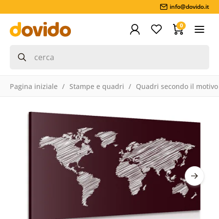
info@dovido.it
0
Pagina iniziale
Stampe e quadri
Quadri secondo il motivo