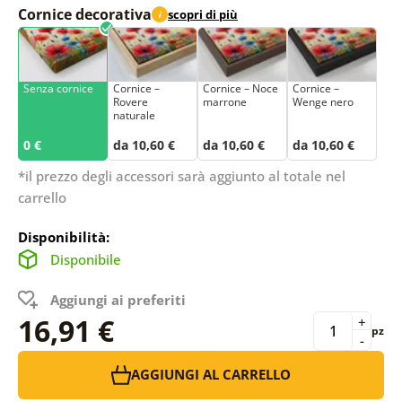
Cornice decorativa
scopri di più
i
Senza cornice
Cornice –
Cornice – Noce
Cornice –
Rovere
marrone
Wenge nero
naturale
0 €
da 10,60 €
da 10,60 €
da 10,60 €
*il prezzo degli accessori sarà aggiunto al totale nel
carrello
Disponibilità:
Disponibile
Aggiungi ai preferiti
16,91 €
+
pz
-
AGGIUNGI AL CARRELLO