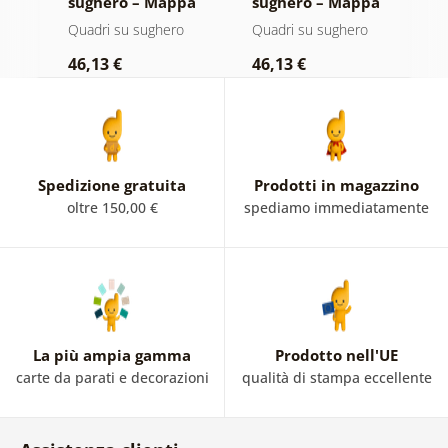
sughero – Mappa
sughero – Mappa
M
su sfondo di legno
su legno
m
i
Quadri su sughero
Quadri su sughero
Q
46,13 €
46,13 €
1
Spedizione gratuita
Prodotti in magazzino
oltre 150,00 €
spediamo immediatamente
La più ampia gamma
Prodotto nell'UE
carte da parati e decorazioni
qualità di stampa eccellente