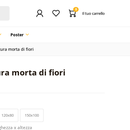
0
Il tuo carrello
Poster
ura morta di fiori
ra morta di fiori
120x80
150x100
ghezza x altezza