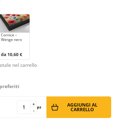
Cornice –
Wenge nero
da 10,60 €
otale nel carrello
preferiti
+
AGGIUNGI AL
pz
CARRELLO
-