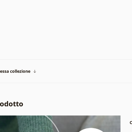
tessa collezione
rodotto
C