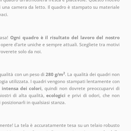
 di una camera da letto. Il quadro è stampato su materiale
vaci.
casa!
Ogni quadro è il risultato del lavoro del nostro
 opere d'arte uniche e sempre attuali. Scegliete tra motivi
roverete solo da noi.
2
 qualità con un peso di
280 g/m
. La qualità dei quadri non
ogia utilizzata. I quadri vengono stampati lentamente con
 intensa dei colori
, quindi non dovrete preoccuparvi di
ostri di alta qualità,
ecologici
e privi di odori, che non
 posizionarli in qualsiasi stanza.
mente! La tela è accuratamente tesa su un telaio robusto