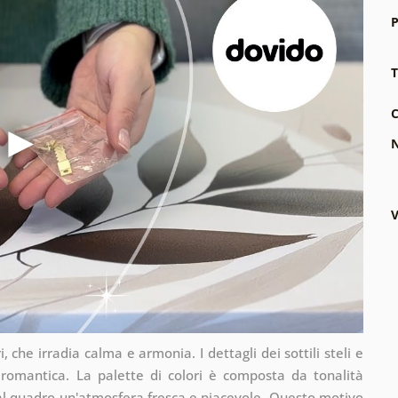
P
T
C
N
V
ri, che irradia calma e armonia. I dettagli dei sottili steli e
e romantica. La palette di colori è composta da tonalità
 al quadro un'atmosfera fresca e piacevole. Questo motivo