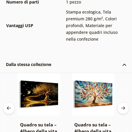
Numero di parti
1 pezzo
Stampa ecologica
,
Tela
premium 280 g/m²
,
Colori
Vantaggi USP
profondi
,
Materiale per
appendere quadri incluso
nella confezione
Dalla stessa collezione
 –
Quadro su tela –
Quadro su tela –
Q
ta
Albero della vita
Albero della vita
T