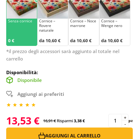
Senza cornice
Cornice –
Cornice – Noce
Cornice –
Rovere
marrone
Wenge nero
naturale
0 €
da 10,60 €
da 10,60 €
da 10,60 €
*il prezzo degli accessori sarà aggiunto al totale nel
carrello
Disponibilità:
Disponibile
Aggiungi ai preferiti
13,53 €
+
16,91 €
Risparmi
3,38 €
pz
-
AGGIUNGI AL CARRELLO