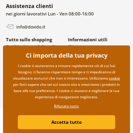
Assistenza clienti
nei giorni lavorativi Lun - Ven 08:00-16:00
info@dovido.it
Tutto sullo shopping
Informazioni utili
Condizioni generali di vendita e
Chi siamo
reclami
FAQ
Ci importa della tua privacy
Politica sulla privacy
Contatti
Opzioni di spedizione e
Collaborazione all’ingrosso
I cookie ti aiuteranno a trovare rapidamente ciò di cui hai
pagamento
bisogno, ti faranno risparmiare tempo e ti impediranno di
Reso della merce
visualizzare annunci che non ti interessano. Utilizziamo
cookie
per farti sapere che sei sul nostro sito e mostriamo i prodotti in
base alle tue preferenze. I cookie ci aiutano a migliorare la tua
esperienza di navigazione migliorata.
Rifiutato tutto
Copyright ©2019 © Dovido.it.
Accetta tutto
Webdesign
Litvanyi.sk
| Negozio online creato da