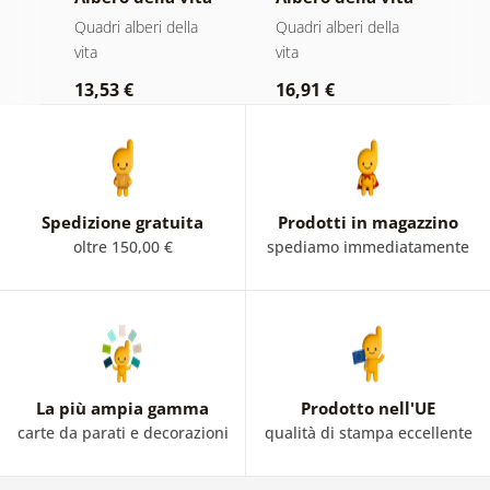
magia dorata
in vetrata
s
Quadri alberi della
Quadri alberi della
Q
colorata
vita
vita
p
13,53 €
16,91 €
1
Spedizione gratuita
Prodotti in magazzino
oltre 150,00 €
spediamo immediatamente
La più ampia gamma
Prodotto nell'UE
carte da parati e decorazioni
qualità di stampa eccellente