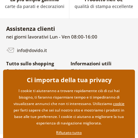
carte da parati e decorazioni
qualità di stampa eccellente
Assistenza clienti
nei giorni lavorativi Lun - Ven 08:00-16:00
info@dovido.it
Tutto sullo shopping
Informazioni utili
Condizioni generali di vendita e
Chi siamo
reclami
FAQ
Ci importa della tua privacy
Politica sulla privacy
Contatti
Opzioni di spedizione e
Collaborazione all’ingrosso
I cookie ti aiuteranno a trovare rapidamente ciò di cui hai
pagamento
bisogno, ti faranno risparmiare tempo e ti impediranno di
Reso della merce
visualizzare annunci che non ti interessano. Utilizziamo
cookie
per farti sapere che sei sul nostro sito e mostriamo i prodotti in
base alle tue preferenze. I cookie ci aiutano a migliorare la tua
esperienza di navigazione migliorata.
Rifiutato tutto