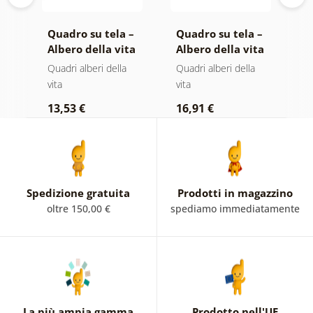
 –
Quadro su tela –
Quadro su tela –
Q
ta
Albero della vita
Albero della vita
T
magia dorata
in vetrata
s
Quadri alberi della
Quadri alberi della
Q
colorata
vita
vita
p
13,53 €
16,91 €
1
Spedizione gratuita
Prodotti in magazzino
oltre 150,00 €
spediamo immediatamente
La più ampia gamma
Prodotto nell'UE