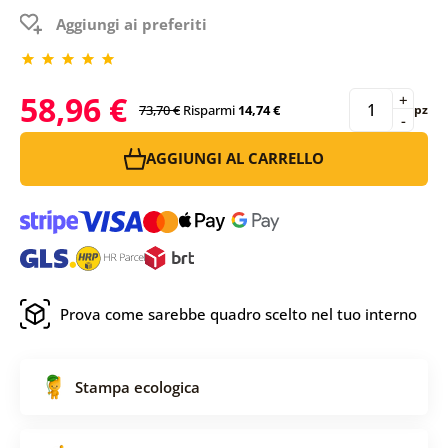
Aggiungi ai preferiti
58,96 €
+
73,70 €
Risparmi
14,74 €
pz
-
AGGIUNGI AL CARRELLO
Prova come sarebbe quadro scelto nel tuo interno
Stampa ecologica