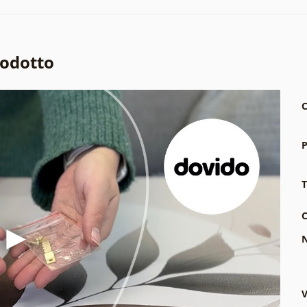
rodotto
C
P
T
C
N
V