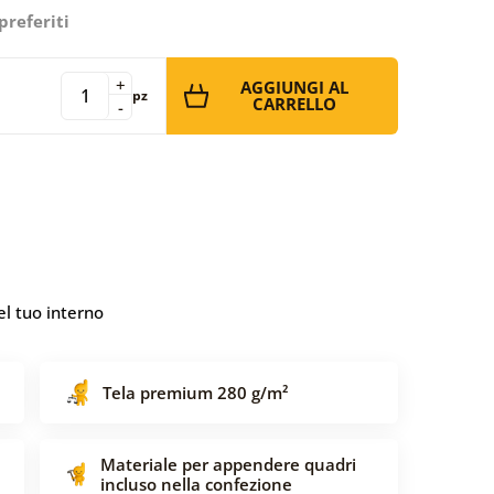
preferiti
+
AGGIUNGI AL
pz
CARRELLO
-
l tuo interno
Tela premium 280 g/m²
Materiale per appendere quadri
incluso nella confezione