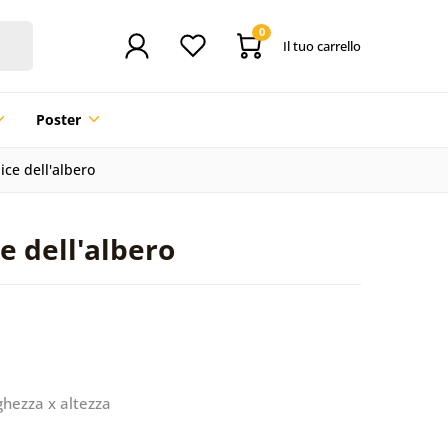
0
Il tuo carrello
Poster
ice dell'albero
e dell'albero
ghezza x altezza