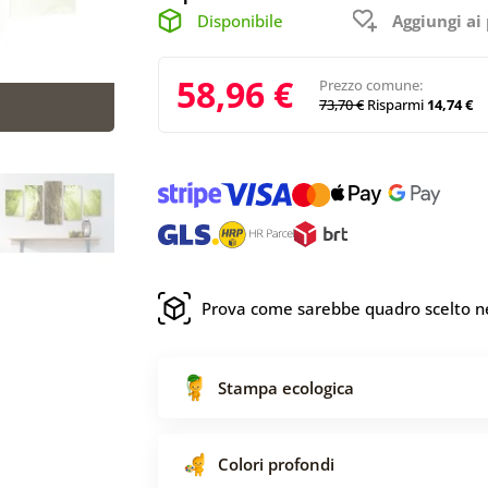
Disponibile
Aggiungi ai 
58,96 €
Prezzo comune:
73,70 €
Risparmi
14,74 €
Prova come sarebbe quadro scelto ne
Stampa ecologica
Colori profondi