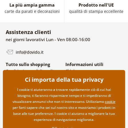
La più ampia gamma
Prodotto nell'UE
carte da parati e decorazioni
qualità di stampa eccellente
Assistenza clienti
nei giorni lavorativi Lun - Ven 08:00-16:00
info@dovido.it
Tutto sullo shopping
Informazioni utili
Condizioni generali di vendita e
Chi siamo
reclami
FAQ
Ci importa della tua privacy
Politica sulla privacy
Contatti
Opzioni di spedizione e
Collaborazione all’ingrosso
I cookie ti aiuteranno a trovare rapidamente ciò di cui hai
pagamento
bisogno, ti faranno risparmiare tempo e ti impediranno di
Reso della merce
visualizzare annunci che non ti interessano. Utilizziamo
cookie
per farti sapere che sei sul nostro sito e mostriamo i prodotti in
base alle tue preferenze. I cookie ci aiutano a migliorare la tua
esperienza di navigazione migliorata.