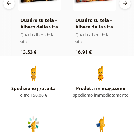
 –
Quadro su tela –
Quadro su tela –
Q
ta
Albero della vita
Albero della vita
T
magia dorata
in vetrata
s
Quadri alberi della
Quadri alberi della
Q
colorata
vita
vita
p
13,53 €
16,91 €
1
Spedizione gratuita
Prodotti in magazzino
oltre 150,00 €
spediamo immediatamente