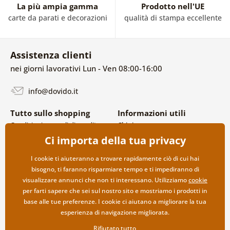
La più ampia gamma
Prodotto nell'UE
carte da parati e decorazioni
qualità di stampa eccellente
Assistenza clienti
nei giorni lavorativi Lun - Ven 08:00-16:00
info@dovido.it
Tutto sullo shopping
Informazioni utili
Condizioni generali di vendita e
Chi siamo
reclami
FAQ
Ci importa della tua privacy
Politica sulla privacy
Contatti
Opzioni di spedizione e
Collaborazione all’ingrosso
I cookie ti aiuteranno a trovare rapidamente ciò di cui hai
pagamento
bisogno, ti faranno risparmiare tempo e ti impediranno di
Reso della merce
visualizzare annunci che non ti interessano. Utilizziamo
cookie
per farti sapere che sei sul nostro sito e mostriamo i prodotti in
base alle tue preferenze. I cookie ci aiutano a migliorare la tua
esperienza di navigazione migliorata.
Rifiutato tutto