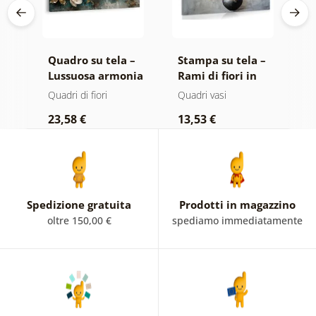
 –
Quadro su tela –
Stampa su tela –
Q
le
Lussuosa armonia
Rami di fiori in
E
floreale
vaso nero
Quadri di fiori
Quadri vasi
Qu
23,58 €
13,53 €
2
Spedizione gratuita
Prodotti in magazzino
oltre 150,00 €
spediamo immediatamente