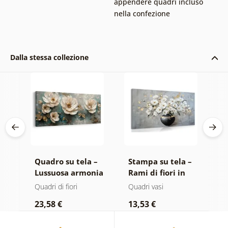
appendere quadri incluso
nella confezione
Dalla stessa collezione
 –
Quadro su tela –
Stampa su tela –
Q
le
Lussuosa armonia
Rami di fiori in
E
floreale
vaso nero
Quadri di fiori
Quadri vasi
Qu
23,58 €
13,53 €
2