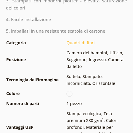
3. Stampati con moderni plotter - elevata saturazione
dei colori
4. Facile installazione
5. Imballati in una resistente scatola di cartone
Categoria
Quadri di fiori
Camera dei bambini
,
Ufficio
,
Posizione
Soggiorno
,
Ingresso
,
Camera
da letto
Su tela
,
Stampato
,
Tecnologia dell'immagine
Incorniciato
,
Orizzontale
Colore
Numero di parti
1 pezzo
Stampa ecologica
,
Tela
premium 280 g/m²
,
Colori
Vantaggi USP
profondi
,
Materiale per