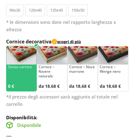
90x30
120x40
135x45
150x50
* le dimensioni sono date nel rapporto larghezza x
altezza
Cornice decorativa
scopri di più
i
Senza cornice
Cornice –
Cornice – Noce
Cornice –
Rovere
marrone
Wenge nero
naturale
0 €
da 18,68 €
da 18,68 €
da 18,68 €
*il prezzo degli accessori sarà aggiunto al totale nel
carrello
Disponibilità:
Disponibile