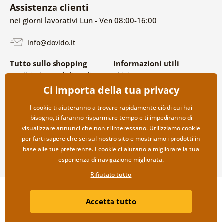
Assistenza clienti
nei giorni lavorativi Lun - Ven 08:00-16:00
info@dovido.it
Tutto sullo shopping
Informazioni utili
Condizioni generali di vendita e
Chi siamo
reclami
FAQ
Ci importa della tua privacy
Politica sulla privacy
Contatti
Opzioni di spedizione e
Collaborazione all’ingrosso
I cookie ti aiuteranno a trovare rapidamente ciò di cui hai
pagamento
bisogno, ti faranno risparmiare tempo e ti impediranno di
Reso della merce
visualizzare annunci che non ti interessano. Utilizziamo
cookie
per farti sapere che sei sul nostro sito e mostriamo i prodotti in
base alle tue preferenze. I cookie ci aiutano a migliorare la tua
esperienza di navigazione migliorata.
Rifiutato tutto
Copyright ©2019 © Dovido.it.
Accetta tutto
Webdesign
Litvanyi.sk
| Negozio online creato da