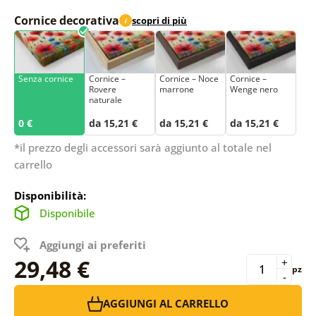
Cornice decorativa
scopri di più
i
Senza cornice
Cornice –
Cornice – Noce
Cornice –
Rovere
marrone
Wenge nero
naturale
0 €
da 15,21 €
da 15,21 €
da 15,21 €
*il prezzo degli accessori sarà aggiunto al totale nel
carrello
Disponibilità:
Disponibile
Aggiungi ai preferiti
29,48 €
+
pz
-
AGGIUNGI AL CARRELLO