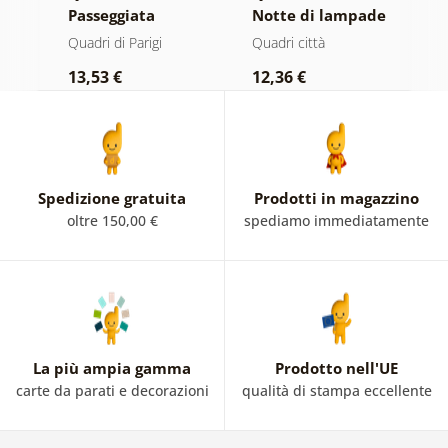
Passeggiata
Notte di lampade
P
serale a Parigi
luminose
n
Quadri di Parigi
Quadri città
Q
s
13,53 €
12,36 €
1
Spedizione gratuita
Prodotti in magazzino
oltre 150,00 €
spediamo immediatamente
La più ampia gamma
Prodotto nell'UE
carte da parati e decorazioni
qualità di stampa eccellente