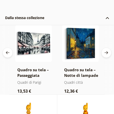
Dalla stessa collezione
 –
Quadro su tela –
Quadro su tela –
Q
Passeggiata
Notte di lampade
P
serale a Parigi
luminose
n
Quadri di Parigi
Quadri città
Q
s
13,53 €
12,36 €
1