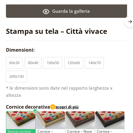
Guarda la galleria
Stampa su tela – Città vivace
Dimensioni:
60x30
80x40
100x50
120x60
140x70
200x100
* le dimensioni sono date nel rapporto larghezza x
altezza
Cornice decorativa
scopri di più
i
Senza cornice
Cornice –
Cornice – Noce
Cornice –