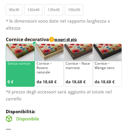
90x30
120x40
135x45
150x50
* le dimensioni sono date nel rapporto larghezza x
altezza
Cornice decorativa
scopri di più
i
Senza cornice
Cornice –
Cornice – Noce
Cornice –
Rovere
marrone
Wenge nero
naturale
0 €
da 18,68 €
da 18,68 €
da 18,68 €
*il prezzo degli accessori sarà aggiunto al totale nel
carrello
Disponibilità:
Disponibile