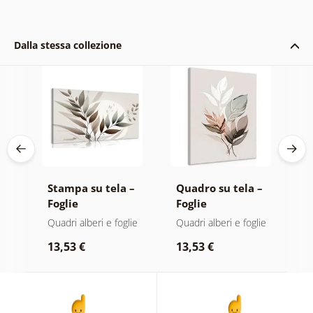
Dalla stessa collezione
 –
Stampa su tela –
Quadro su tela –
Q
Foglie
Foglie
E
be
minimaliste in
minimaliste
Quadri alberi e foglie
Quadri alberi e foglie
Qu
design boho
13,53 €
13,53 €
2