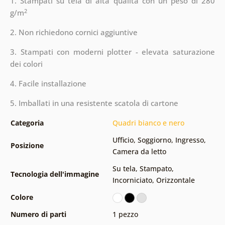
1. Stampati su tela di alta qualità con un peso di 280
2
g/m
2. Non richiedono cornici aggiuntive
3. Stampati con moderni plotter - elevata saturazione
dei colori
4. Facile installazione
5. Imballati in una resistente scatola di cartone
Categoria
Quadri bianco e nero
Ufficio
,
Soggiorno
,
Ingresso
,
Posizione
Camera da letto
Su tela
,
Stampato
,
Tecnologia dell'immagine
Incorniciato
,
Orizzontale
Colore
Numero di parti
1 pezzo