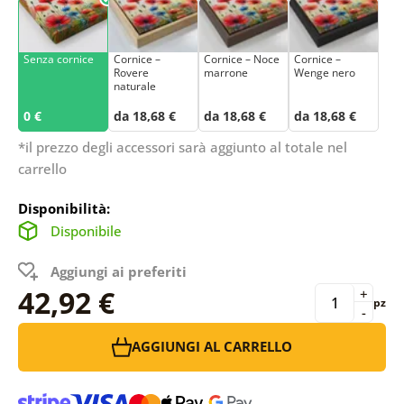
Senza cornice
Cornice –
Cornice – Noce
Cornice –
Rovere
marrone
Wenge nero
naturale
0 €
da 18,68 €
da 18,68 €
da 18,68 €
*il prezzo degli accessori sarà aggiunto al totale nel
carrello
Disponibilità:
Disponibile
Aggiungi ai preferiti
42,92 €
+
pz
-
AGGIUNGI AL CARRELLO