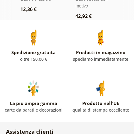
bianco e nero
n
motivo
r
12,36 €
42,92 €
2
Spedizione gratuita
Prodotti in magazzino
oltre 150,00 €
spediamo immediatamente
La più ampia gamma
Prodotto nell'UE
carte da parati e decorazioni
qualità di stampa eccellente
Assistenza clienti