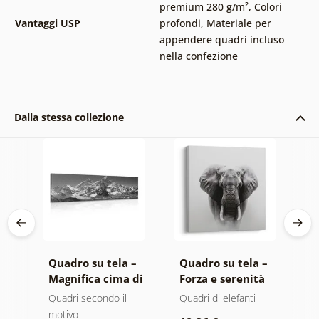
premium 280 g/m²
,
Colori
Vantaggi USP
profondi
,
Materiale per
appendere quadri incluso
nella confezione
Dalla stessa collezione
 –
Quadro su tela –
Quadro su tela –
Q
o
Magnifica cima di
Forza e serenità
A
montagna in
dell'elefante
m
ero
Quadri secondo il
Quadri di elefanti
Q
bianco e nero
n
motivo
r