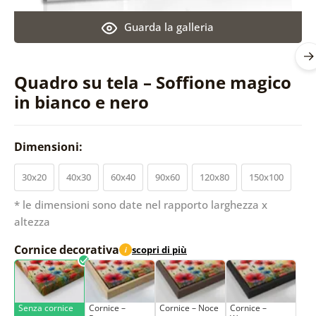
Guarda la galleria
Quadro su tela – Soffione magico
in bianco e nero
Dimensioni:
30x20
40x30
60x40
90x60
120x80
150x100
* le dimensioni sono date nel rapporto larghezza x
altezza
Cornice decorativa
scopri di più
i
Senza cornice
Cornice –
Cornice – Noce
Cornice –