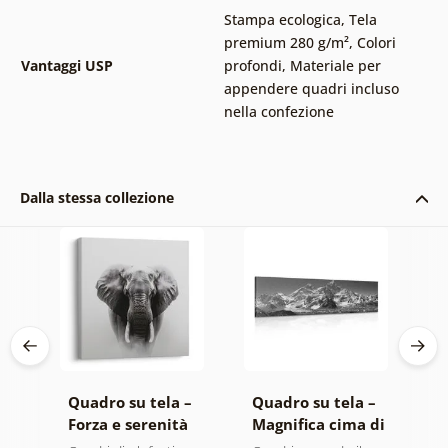
Stampa ecologica
,
Tela
premium 280 g/m²
,
Colori
Vantaggi USP
profondi
,
Materiale per
appendere quadri incluso
nella confezione
Dalla stessa collezione
 –
Quadro su tela –
Quadro su tela –
Q
Forza e serenità
Magnifica cima di
A
co
dell'elefante
montagna in
m