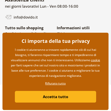
nei giorni lavorativi Lun - Ven 08:00-16:00
info@dovido.it
Tutto sullo shopping
Informazioni utili
Condizioni generali di vendita e
Chi siamo
reclami
FAQ
Ci importa della tua privacy
Politica sulla privacy
Contatti
Opzioni di spedizione e
Collaborazione all’ingrosso
I cookie ti aiuteranno a trovare rapidamente ciò di cui hai
pagamento
bisogno, ti faranno risparmiare tempo e ti impediranno di
Reso della merce
visualizzare annunci che non ti interessano. Utilizziamo
cookie
per farti sapere che sei sul nostro sito e mostriamo i prodotti in
base alle tue preferenze. I cookie ci aiutano a migliorare la tua
esperienza di navigazione migliorata.
Rifiutato tutto
Copyright ©2019 © Dovido.it.
Accetta tutto
Webdesign
Litvanyi.sk
| Negozio online creato da