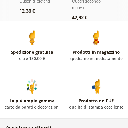
ero
Quadri di elefanti
Quadri secondo il
Q
bianco e nero
n
motivo
r
12,36 €
42,92 €
2
Spedizione gratuita
Prodotti in magazzino
oltre 150,00 €
spediamo immediatamente
La più ampia gamma
Prodotto nell'UE
carte da parati e decorazioni
qualità di stampa eccellente
Assistenza clienti