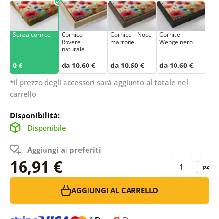
Senza cornice
Cornice –
Cornice – Noce
Cornice –
Rovere
marrone
Wenge nero
naturale
0 €
da 10,60 €
da 10,60 €
da 10,60 €
*il prezzo degli accessori sarà aggiunto al totale nel
carrello
Disponibilità:
Disponibile
Aggiungi ai preferiti
16,91 €
+
pz
-
AGGIUNGI AL CARRELLO