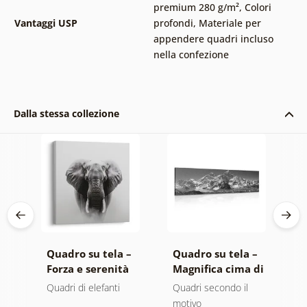
premium 280 g/m²
,
Colori
Vantaggi USP
profondi
,
Materiale per
appendere quadri incluso
nella confezione
Dalla stessa collezione
 –
Quadro su tela –
Quadro su tela –
Q
Forza e serenità
Magnifica cima di
A
co
dell'elefante
montagna in
m
ero
Quadri di elefanti
Quadri secondo il
Q
bianco e nero
n
motivo
r