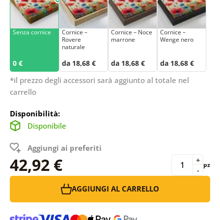
Senza cornice
Cornice –
Cornice – Noce
Cornice –
Rovere
marrone
Wenge nero
naturale
0 €
da 18,68 €
da 18,68 €
da 18,68 €
*il prezzo degli accessori sarà aggiunto al totale nel
carrello
Disponibilità:
Disponibile
Aggiungi ai preferiti
42,92 €
+
pz
-
AGGIUNGI AL CARRELLO