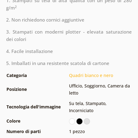
1. Stampati su tela di alta qualità con un peso di 280
2
g/m
2. Non richiedono cornici aggiuntive
3. Stampati con moderni plotter - elevata saturazione
dei colori
4. Facile installazione
5. Imballati in una resistente scatola di cartone
Categoria
Quadri bianco e nero
Ufficio
,
Soggiorno
,
Camera da
Posizione
letto
Su tela
,
Stampato
,
Tecnologia dell'immagine
Incorniciato
Colore
Numero di parti
1 pezzo