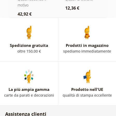
bianco e nero
n
motivo
r
12,36 €
42,92 €
2
Spedizione gratuita
Prodotti in magazzino
oltre 150,00 €
spediamo immediatamente
La più ampia gamma
Prodotto nell'UE
carte da parati e decorazioni
qualità di stampa eccellente
Assistenza clienti