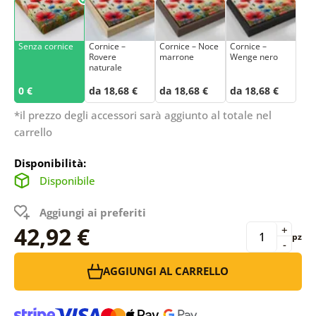
Senza cornice
Cornice –
Cornice – Noce
Cornice –
Rovere
marrone
Wenge nero
naturale
0 €
da 18,68 €
da 18,68 €
da 18,68 €
*il prezzo degli accessori sarà aggiunto al totale nel
carrello
Disponibilità:
Disponibile
Aggiungi ai preferiti
42,92 €
+
pz
-
AGGIUNGI AL CARRELLO