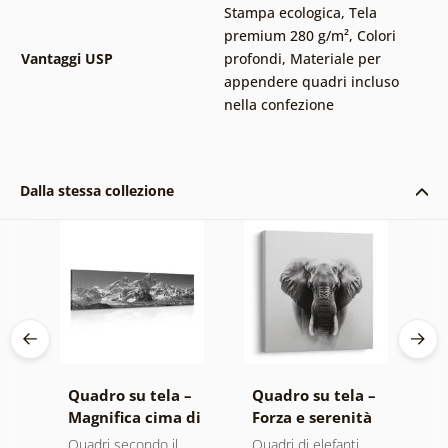
Stampa ecologica
,
Tela
premium 280 g/m²
,
Colori
Vantaggi USP
profondi
,
Materiale per
appendere quadri incluso
nella confezione
Dalla stessa collezione
 –
Quadro su tela –
Quadro su tela –
Q
o
Magnifica cima di
Forza e serenità
A
montagna in
dell'elefante
m
ero
Quadri secondo il
Quadri di elefanti
Q