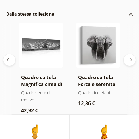
Dalla stessa collezione
 –
Quadro su tela –
Quadro su tela –
Q
o
Magnifica cima di
Forza e serenità
A
montagna in
dell'elefante
m
ero
Quadri secondo il
Quadri di elefanti
Q
bianco e nero
n
motivo
r
12,36 €
42,92 €
2