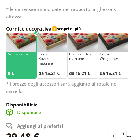
* le dimensioni sono date nel rapporto larghezza x
altezza
Cornice decorativa
scopri di più
i
Senza cornice
Cornice –
Cornice – Noce
Cornice –
Rovere
marrone
Wenge nero
naturale
0 €
da 15,21 €
da 15,21 €
da 15,21 €
*il prezzo degli accessori sarà aggiunto al totale nel
carrello
Disponibilità:
Disponibile
Aggiungi ai preferiti
29,48 €
+
pz