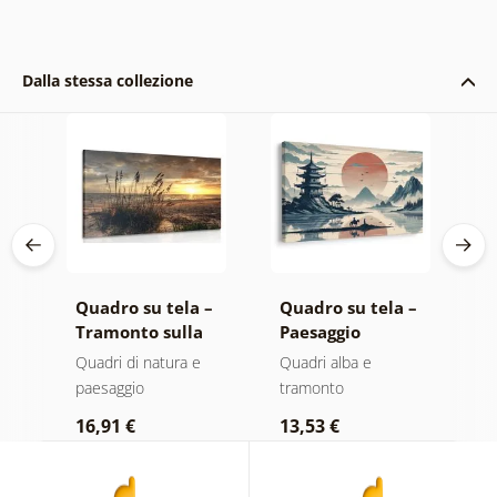
Dalla stessa collezione
 –
Quadro su tela –
Quadro su tela –
Q
Tramonto sulla
Paesaggio
T
co
spiaggia
giapponese con
f
ero
Quadri di natura e
Quadri alba e
Q
cavaliere
paesaggio
tramonto
t
16,91 €
13,53 €
1