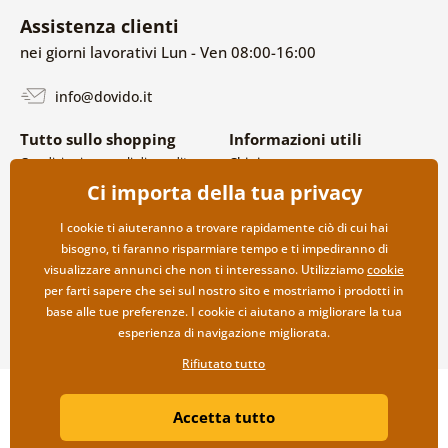
Assistenza clienti
nei giorni lavorativi Lun - Ven 08:00-16:00
info@dovido.it
Tutto sullo shopping
Informazioni utili
Condizioni generali di vendita e
Chi siamo
reclami
FAQ
Ci importa della tua privacy
Politica sulla privacy
Contatti
Opzioni di spedizione e
Collaborazione all’ingrosso
I cookie ti aiuteranno a trovare rapidamente ciò di cui hai
pagamento
bisogno, ti faranno risparmiare tempo e ti impediranno di
Reso della merce
visualizzare annunci che non ti interessano. Utilizziamo
cookie
per farti sapere che sei sul nostro sito e mostriamo i prodotti in
base alle tue preferenze. I cookie ci aiutano a migliorare la tua
esperienza di navigazione migliorata.
Rifiutato tutto
Copyright ©2019 © Dovido.it.
Accetta tutto
Webdesign
Litvanyi.sk
| Negozio online creato da