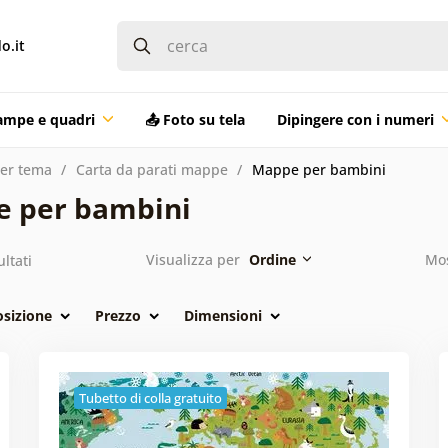
o.it
ampe e quadri
📤 Foto su tela
Dipingere con i numeri
per tema
Carta da parati mappe
Mappe per bambini
e per bambini
Visualizza per
Ordine
Mos
ultati
osizione
Prezzo
Dimensioni
Tubetto di colla gratuito