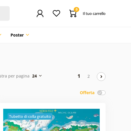
0
Il tuo carrello
Poster
1
tra per pagina
24
2
Offerta
Tubetto di colla gratuito