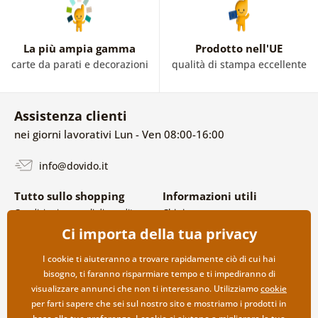
La più ampia gamma
Prodotto nell'UE
carte da parati e decorazioni
qualità di stampa eccellente
Assistenza clienti
nei giorni lavorativi Lun - Ven 08:00-16:00
info@dovido.it
Tutto sullo shopping
Informazioni utili
Condizioni generali di vendita e
Chi siamo
reclami
FAQ
Ci importa della tua privacy
Politica sulla privacy
Contatti
Opzioni di spedizione e
Collaborazione all’ingrosso
I cookie ti aiuteranno a trovare rapidamente ciò di cui hai
pagamento
bisogno, ti faranno risparmiare tempo e ti impediranno di
Reso della merce
visualizzare annunci che non ti interessano. Utilizziamo
cookie
per farti sapere che sei sul nostro sito e mostriamo i prodotti in