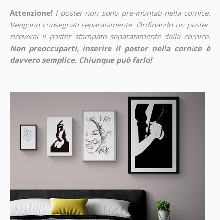
Attenzione!
I poster non sono pre-montati nella cornice.
Vengono consegnati separatamente. Ordinando un poster,
riceverai il poster stampato separatamente dalla cornice.
Non preoccuparti, inserire il poster nella cornice è
davvero semplice. Chiunque può farlo!