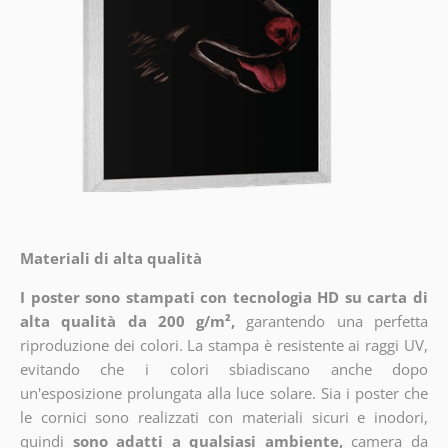
Materiali di alta qualità
I poster sono stampati con tecnologia HD su carta di
alta qualità da 200 g/m²,
garantendo una perfetta
riproduzione dei colori. La stampa è resistente ai raggi UV,
evitando che i colori sbiadiscano anche dopo
un'esposizione prolungata alla luce solare. Sia i poster che
le cornici sono realizzati con materiali sicuri e inodori,
quindi
sono adatti a qualsiasi ambiente,
camera da