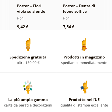
di
Poster – Fiori
Poster – Dente di
P
ne
viola su sfondo
leone soffice
m
astratto
Fiori
Fiori
Fi
9,42 €
7,54 €
9
Spedizione gratuita
Prodotti in magazzino
oltre 150,00 €
spediamo immediatamente
La più ampia gamma
Prodotto nell'UE
carte da parati e decorazioni
qualità di stampa eccellente