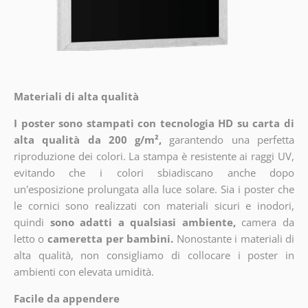
Materiali di alta qualità
I poster sono stampati con tecnologia HD su carta di
alta qualità da 200 g/m²,
garantendo una perfetta
riproduzione dei colori. La stampa è resistente ai raggi UV,
evitando che i colori sbiadiscano anche dopo
un'esposizione prolungata alla luce solare. Sia i poster che
le cornici sono realizzati con materiali sicuri e inodori,
quindi
sono adatti a qualsiasi ambiente,
camera da
letto o
cameretta per bambini.
Nonostante i materiali di
alta qualità, non consigliamo di collocare i poster in
ambienti con elevata umidità.
Facile da appendere