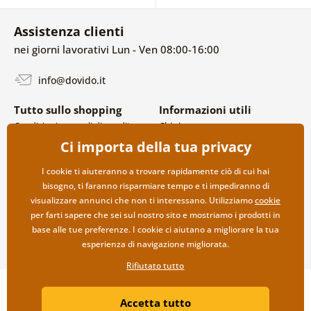
Assistenza clienti
nei giorni lavorativi Lun - Ven 08:00-16:00
info@dovido.it
Tutto sullo shopping
Informazioni utili
Condizioni generali di vendita e
Chi siamo
reclami
FAQ
Ci importa della tua privacy
Politica sulla privacy
Contatti
Opzioni di spedizione e
Collaborazione all’ingrosso
I cookie ti aiuteranno a trovare rapidamente ciò di cui hai
pagamento
bisogno, ti faranno risparmiare tempo e ti impediranno di
Reso della merce
visualizzare annunci che non ti interessano. Utilizziamo
cookie
per farti sapere che sei sul nostro sito e mostriamo i prodotti in
base alle tue preferenze. I cookie ci aiutano a migliorare la tua
esperienza di navigazione migliorata.
Rifiutato tutto
Copyright ©2019 © Dovido.it.
Accetta tutto
Webdesign
Litvanyi.sk
| Negozio online creato da