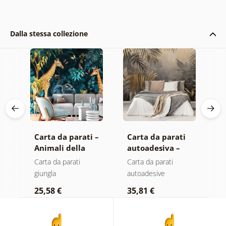
Dalla stessa collezione
 –
Carta da parati –
Carta da parati
C
 e
Animali della
autoadesiva –
a
giungla
Foglie di palma
F
Carta da parati
Carta da parati
C
nella giungla
b
giungla
autoadesive
a
25,58 €
35,81 €
2