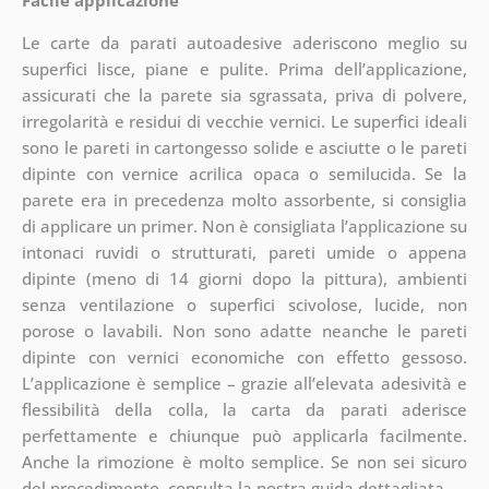
Le carte da parati autoadesive aderiscono meglio su
superfici lisce, piane e pulite. Prima dell’applicazione,
assicurati che la parete sia sgrassata, priva di polvere,
irregolarità e residui di vecchie vernici. Le superfici ideali
sono le pareti in cartongesso solide e asciutte o le pareti
dipinte con vernice acrilica opaca o semilucida. Se la
parete era in precedenza molto assorbente, si consiglia
di applicare un primer. Non è consigliata l’applicazione su
intonaci ruvidi o strutturati, pareti umide o appena
dipinte (meno di 14 giorni dopo la pittura), ambienti
senza ventilazione o superfici scivolose, lucide, non
porose o lavabili. Non sono adatte neanche le pareti
dipinte con vernici economiche con effetto gessoso.
L’applicazione è semplice – grazie all’elevata adesività e
flessibilità della colla, la carta da parati aderisce
perfettamente e chiunque può applicarla facilmente.
Anche la rimozione è molto semplice. Se non sei sicuro
del procedimento, consulta la nostra guida dettagliata.