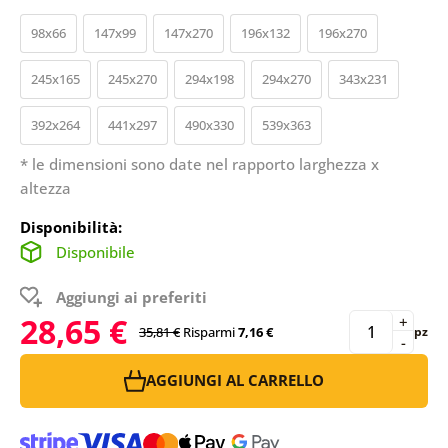
98x66
147x99
147x270
196x132
196x270
245x165
245x270
294x198
294x270
343x231
392x264
441x297
490x330
539x363
* le dimensioni sono date nel rapporto larghezza x
altezza
Disponibilità:
Disponibile
Aggiungi ai preferiti
28,65 €
+
35,81 €
Risparmi
7,16 €
pz
-
AGGIUNGI AL CARRELLO