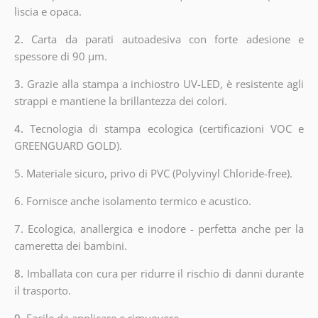
liscia e opaca.
2.
Carta da parati autoadesiva con forte adesione e
spessore di 90 µm.
3.
Grazie alla stampa a inchiostro UV-LED, è resistente agli
strappi e mantiene la brillantezza dei colori.
4.
Tecnologia di stampa ecologica (certificazioni VOC e
GREENGUARD GOLD).
5. Materiale sicuro, privo di PVC (Polyvinyl Chloride-free).
6. Fornisce anche isolamento termico e acustico.
7. Ecologica, anallergica e inodore - perfetta anche per la
cameretta dei bambini.
8.
Imballata con cura per ridurre il rischio di danni durante
il trasporto.
9.
Facile da applicare e rimuovere.