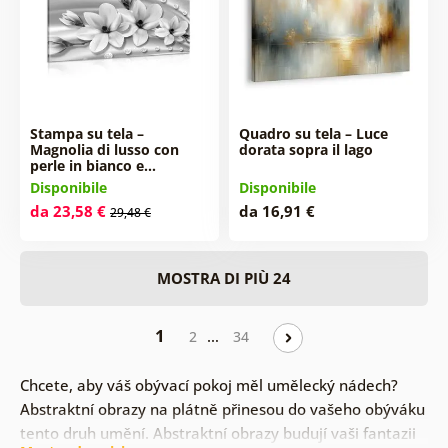
Stampa su tela –
Quadro su tela – Luce
Magnolia di lusso con
dorata sopra il lago
perle in bianco e…
Disponibile
Disponibile
da 23,58 €
da 16,91 €
29,48 €
MOSTRA DI PIÙ 24
1
…
2
34
Chcete, aby váš obývací pokoj měl umělecký nádech?
Abstraktní obrazy na plátně přinesou do vašeho obýváku
tento druh umění. Abstraktní obrazy budují vaši fantazii