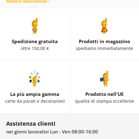
Mostra descrizione
a představivost. Nechte své pocity a smysly splynout a
unášajte se pohledem na abstraktní obrazy.
Nepravidelné plochy, čáry, barevné iluze a geometrické
tvary řadí abstraktní obrazy mezi moderní formu umění.
Spedizione gratuita
Prodotti in magazzino
oltre 150,00 €
spediamo immediatamente
La più ampia gamma
Prodotto nell'UE
carte da parati e decorazioni
qualità di stampa eccellente
Assistenza clienti
nei giorni lavorativi Lun - Ven 08:00-16:00