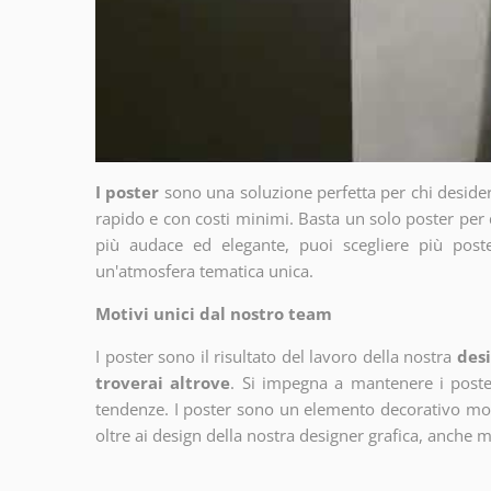
I poster
sono una soluzione perfetta per chi deside
rapido e con costi minimi. Basta un solo poster per 
più audace ed elegante, puoi scegliere più poste
un'atmosfera tematica unica.
Motivi unici dal nostro team
I poster sono il risultato del lavoro della nostra
desi
troverai altrove
. Si impegna a mantenere i poster
tendenze. I poster sono un elemento decorativo molto
oltre ai design della nostra designer grafica, anche 