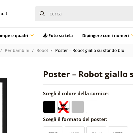
o.it
ampe e quadri
📤 Foto su tela
Dipingere con i numeri
Per bambini
Robot
Poster – Robot giallo su sfondo blu
Poster – Robot giallo 
Scegli il colore della cornice:
Scegli il formato del poster:
20x30
30x45
40x60
60x90