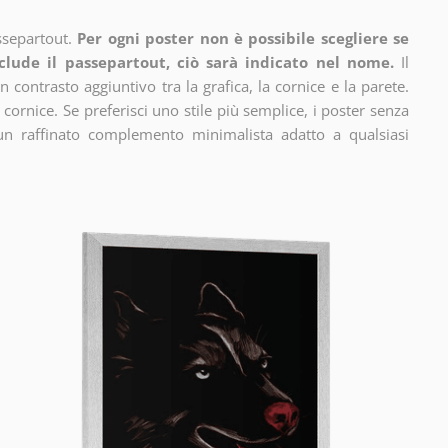
ssepartout.
Per ogni poster non è possibile scegliere se
clude il passepartout, ciò sarà indicato nel nome.
Il
n contrasto aggiuntivo tra la grafica, la cornice e la parete.
 cornice. Se preferisci uno stile più semplice, i poster senza
un raffinato complemento minimalista adatto a qualsiasi