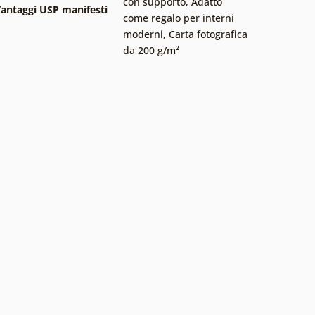
con supporto
,
Adatto
antaggi USP manifesti
come regalo per interni
moderni
,
Carta fotografica
da 200 g/m²