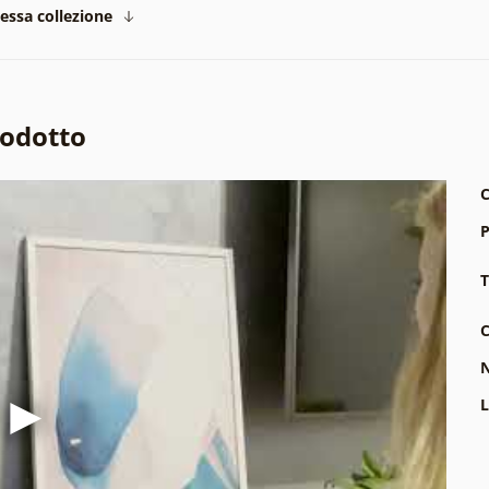
tessa collezione
rodotto
C
P
T
C
N
L