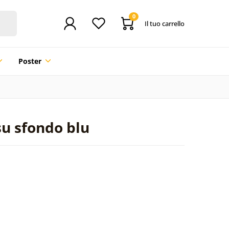
0
Il tuo carrello
Poster
su sfondo blu