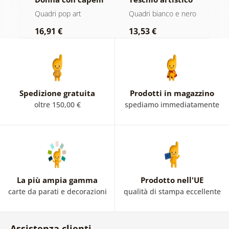
rosa
in bianco e nero
Quadri pop art
Quadri bianco e nero
Q
16,91 €
13,53 €
1
Spedizione gratuita
Prodotti in magazzino
oltre 150,00 €
spediamo immediatamente
La più ampia gamma
Prodotto nell'UE
carte da parati e decorazioni
qualità di stampa eccellente
Assistenza clienti