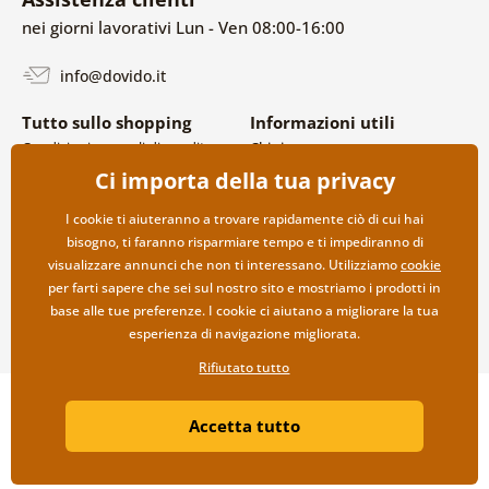
nei giorni lavorativi Lun - Ven 08:00-16:00
info@dovido.it
Tutto sullo shopping
Informazioni utili
Condizioni generali di vendita e
Chi siamo
reclami
FAQ
Ci importa della tua privacy
Politica sulla privacy
Contatti
Opzioni di spedizione e
Collaborazione all’ingrosso
I cookie ti aiuteranno a trovare rapidamente ciò di cui hai
pagamento
bisogno, ti faranno risparmiare tempo e ti impediranno di
Reso della merce
visualizzare annunci che non ti interessano. Utilizziamo
cookie
per farti sapere che sei sul nostro sito e mostriamo i prodotti in
base alle tue preferenze. I cookie ci aiutano a migliorare la tua
esperienza di navigazione migliorata.
Rifiutato tutto
Copyright ©2019 © Dovido.it.
Accetta tutto
Webdesign
Litvanyi.sk
| Negozio online creato da