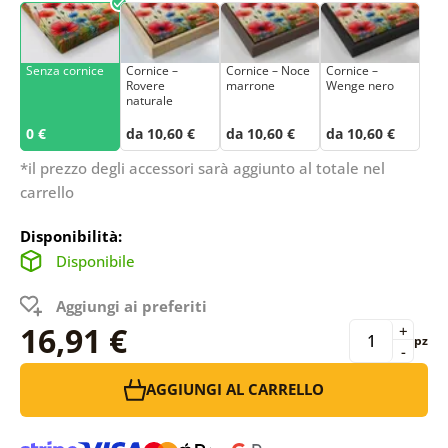
Senza cornice
Cornice –
Cornice – Noce
Cornice –
Rovere
marrone
Wenge nero
naturale
0 €
da 10,60 €
da 10,60 €
da 10,60 €
*il prezzo degli accessori sarà aggiunto al totale nel
carrello
Disponibilità:
Disponibile
Aggiungi ai preferiti
16,91 €
+
pz
-
AGGIUNGI AL CARRELLO