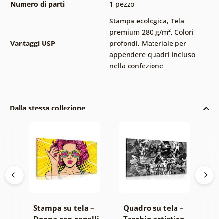
Numero di parti
1 pezzo
Stampa ecologica
,
Tela
premium 280 g/m²
,
Colori
Vantaggi USP
profondi
,
Materiale per
appendere quadri incluso
nella confezione
Dalla stessa collezione
 –
Stampa su tela –
Quadro su tela –
S
Donna con capelli
Teschio artistico
L