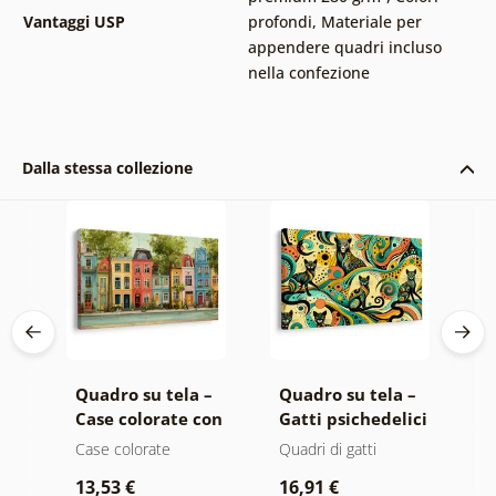
Vantaggi USP
profondi
,
Materiale per
appendere quadri incluso
nella confezione
Dalla stessa collezione
 –
Quadro su tela –
Quadro su tela –
Q
zio
Case colorate con
Gatti psichedelici
C
viale
d
Case colorate
Quadri di gatti
C
13,53 €
16,91 €
2