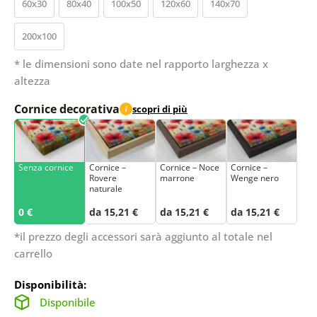
60x30
80x40
100x50
120x60
140x70
200x100
* le dimensioni sono date nel rapporto larghezza x
altezza
Cornice decorativa
scopri di più
i
Senza cornice
Cornice –
Cornice – Noce
Cornice –
Rovere
marrone
Wenge nero
naturale
0 €
da 15,21 €
da 15,21 €
da 15,21 €
*il prezzo degli accessori sarà aggiunto al totale nel
carrello
Disponibilità:
Disponibile