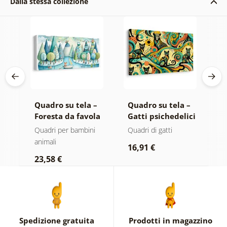
Dalla stessa collezione
 –
Quadro su tela –
Quadro su tela –
Q
di
Foresta da favola
Gatti psichedelici
C
con volpe e gufi
p
Quadri per bambini
Quadri di gatti
Q
animali
b
16,91 €
23,58 €
2
Spedizione gratuita
Prodotti in magazzino