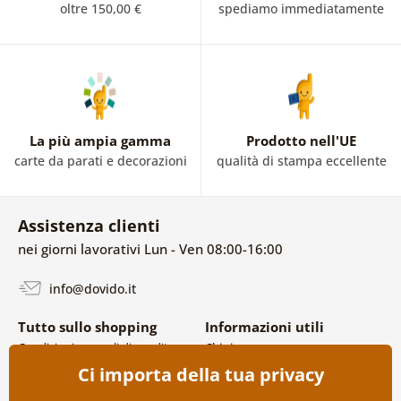
oltre 150,00 €
spediamo immediatamente
La più ampia gamma
Prodotto nell'UE
carte da parati e decorazioni
qualità di stampa eccellente
Assistenza clienti
nei giorni lavorativi Lun - Ven 08:00-16:00
info@dovido.it
Tutto sullo shopping
Informazioni utili
Condizioni generali di vendita e
Chi siamo
reclami
FAQ
Ci importa della tua privacy
Politica sulla privacy
Contatti