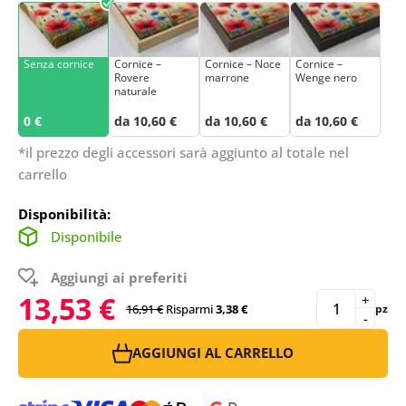
Senza cornice
Cornice –
Cornice – Noce
Cornice –
Rovere
marrone
Wenge nero
naturale
0 €
da 10,60 €
da 10,60 €
da 10,60 €
*il prezzo degli accessori sarà aggiunto al totale nel
carrello
Disponibilità:
Disponibile
Aggiungi ai preferiti
13,53 €
+
16,91 €
Risparmi
3,38 €
pz
-
AGGIUNGI AL CARRELLO