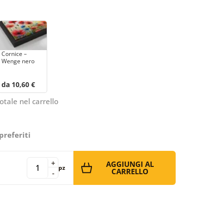
Cornice –
Wenge nero
da 10,60 €
otale nel carrello
preferiti
+
AGGIUNGI AL
pz
CARRELLO
-