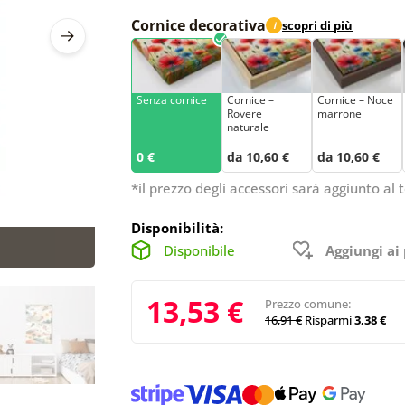
Cornice decorativa
scopri di più
i
Senza cornice
Cornice –
Cornice – Noce
Rovere
marrone
naturale
0 €
da 10,60 €
da 10,60 €
*il prezzo degli accessori sarà aggiunto al t
Disponibilità:
Disponibile
Aggiungi ai 
13,53 €
Prezzo comune:
16,91 €
Risparmi
3,38 €