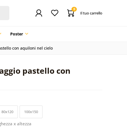
0
Il tuo carrello
Poster
tello con aquiloni nel cielo
aggio pastello con
80x120
100x150
ghezza x altezza