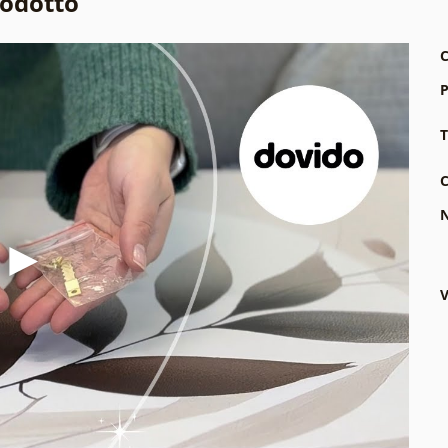
rodotto
C
P
T
C
N
V