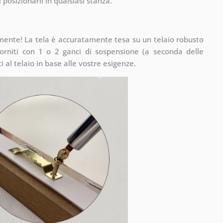
 posizionarli in qualsiasi stanza.
mente! La tela è accuratamente tesa su un telaio robusto
rniti con 1 o 2 ganci di sospensione (a seconda delle
 al telaio in base alle vostre esigenze.