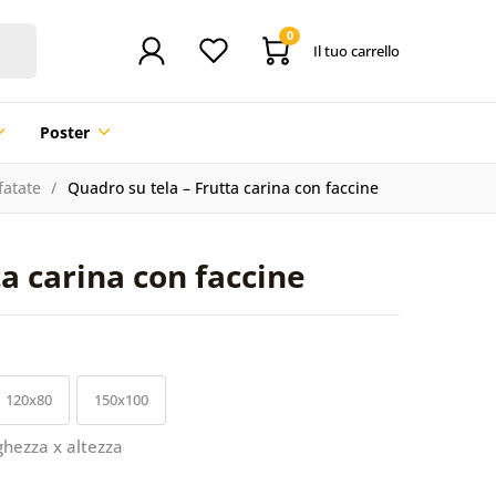
0
Il tuo carrello
Poster
fatate
Quadro su tela – Frutta carina con faccine
ta carina con faccine
120x80
150x100
ghezza x altezza