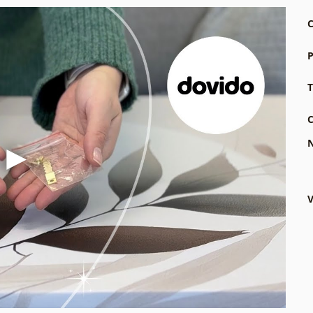
C
P
T
C
N
V