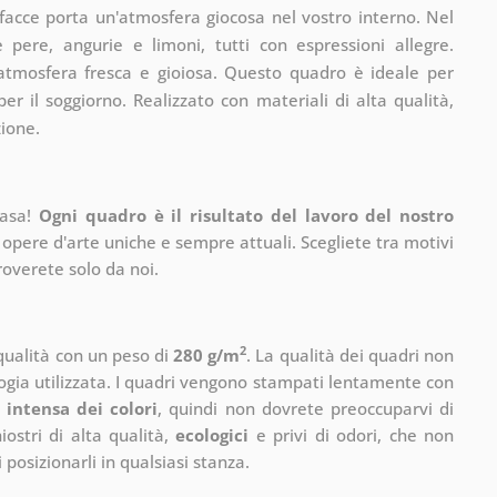
facce porta un'atmosfera giocosa nel vostro interno. Nel
e pere, angurie e limoni, tutti con espressioni allegre.
'atmosfera fresca e gioiosa. Questo quadro è ideale per
r il soggiorno. Realizzato con materiali di alta qualità,
ione.
casa!
Ogni quadro è il risultato del lavoro del nostro
 opere d'arte uniche e sempre attuali. Scegliete tra motivi
roverete solo da noi.
2
 qualità con un peso di
280 g/m
. La qualità dei quadri non
ogia utilizzata. I quadri vengono stampati lentamente con
 intensa dei colori
, quindi non dovrete preoccuparvi di
ostri di alta qualità,
ecologici
e privi di odori, che non
 posizionarli in qualsiasi stanza.