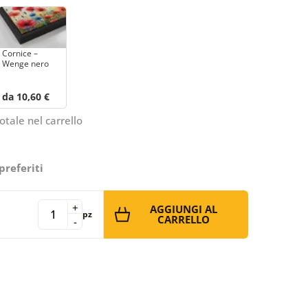
Cornice –
Wenge nero
da 10,60 €
otale nel carrello
preferiti
+
AGGIUNGI AL
pz
CARRELLO
-