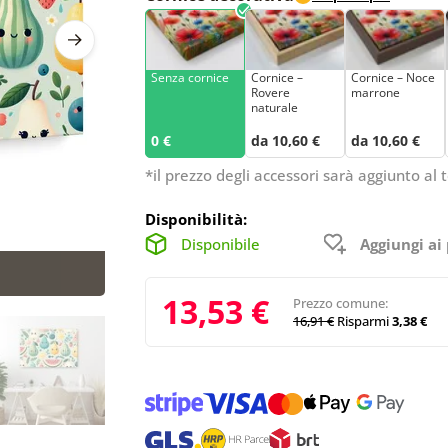
Senza cornice
Cornice –
Cornice – Noce
Rovere
marrone
naturale
0 €
da 10,60 €
da 10,60 €
*il prezzo degli accessori sarà aggiunto al t
Disponibilità:
Disponibile
Aggiungi ai 
13,53 €
Prezzo comune:
16,91 €
Risparmi
3,38 €