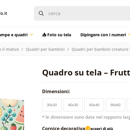
o.it
ampe e quadri
📤 Foto su tela
Dipingere con i numeri
 il motivo
Quadri per bambini
Quadri per bambini creature 
Quadro su tela – Frut
Dimensioni:
30x20
40x30
60x40
90x60
* le dimensioni sono date nel rapporto lar
Cornice decorativa
scopri di più
i