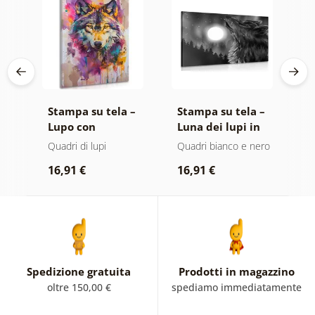
 –
Stampa su tela –
Stampa su tela –
Q
Lupo con
Luna dei lupi in
L
imitazione di
bianco e nero
p
Quadri di lupi
Quadri bianco e nero
Q
pittura
16,91 €
16,91 €
7
Spedizione gratuita
Prodotti in magazzino
oltre 150,00 €
spediamo immediatamente