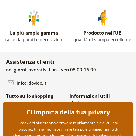
La più ampia gamma
Prodotto nell'UE
carte da parati e decorazioni
qualità di stampa eccellente
Assistenza clienti
nei giorni lavorativi Lun - Ven 08:00-16:00
info@dovido.it
Tutto sullo shopping
Informazioni utili
Condizioni generali di vendita e
Chi siamo
reclami
FAQ
Ci importa della tua privacy
Politica sulla privacy
Contatti
Opzioni di spedizione e
Collaborazione all’ingrosso
I cookie ti aiuteranno a trovare rapidamente ciò di cui hai
pagamento
bisogno, ti faranno risparmiare tempo e ti impediranno di
Reso della merce
visualizzare annunci che non ti interessano. Utilizziamo
cookie