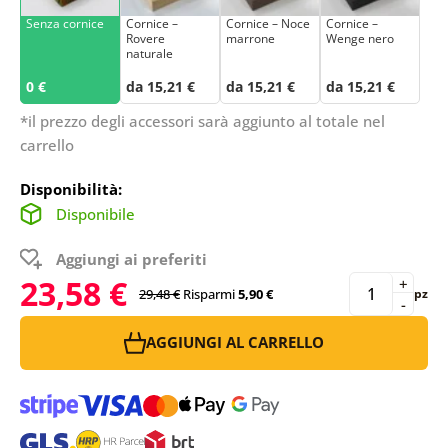
Senza cornice
Cornice –
Cornice – Noce
Cornice –
Rovere
marrone
Wenge nero
naturale
0 €
da 15,21 €
da 15,21 €
da 15,21 €
*il prezzo degli accessori sarà aggiunto al totale nel
carrello
Disponibilità:
Disponibile
Aggiungi ai preferiti
23,58 €
+
29,48 €
Risparmi
5,90 €
pz
-
AGGIUNGI AL CARRELLO