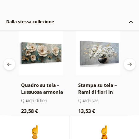
Dalla stessa collezione
 –
Quadro su tela –
Stampa su tela –
Q
Lussuosa armonia
Rami di fiori in
E
floreale
vaso nero
Quadri di fiori
Quadri vasi
Qu
23,58 €
13,53 €
2