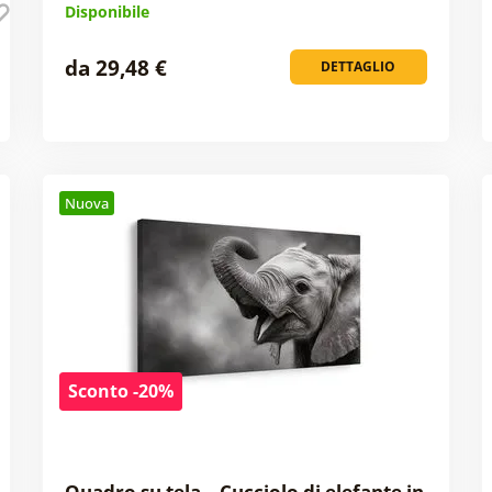
Disponibile
da 29,48 €
DETTAGLIO
Nuova
Sconto -20%
Quadro su tela – Cucciolo di elefante in