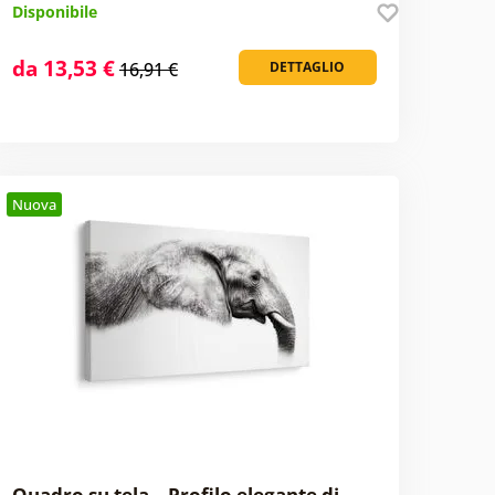
Disponibile
da 13,53 €
16,91 €
DETTAGLIO
Nuova
Quadro su tela – Profilo elegante di