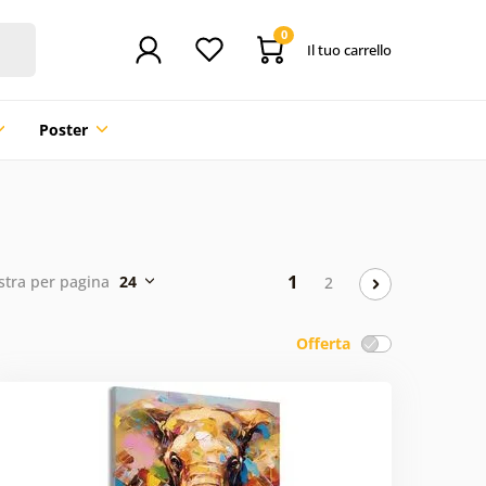
0
Il tuo carrello
Poster
1
tra per pagina
24
2
Offerta