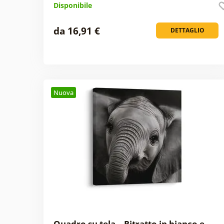
Disponibile
da 16,91 €
DETTAGLIO
Nuova
Quadro su tela – Ritratto in bianco e