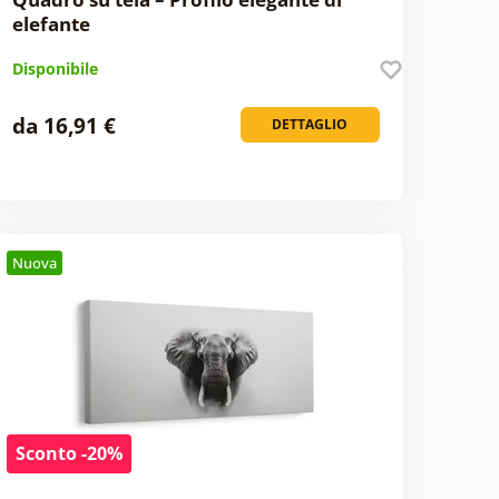
elefante
Disponibile
da 16,91 €
DETTAGLIO
Nuova
Sconto -20%