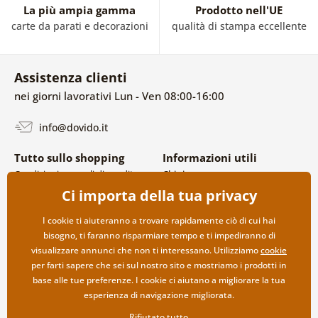
La più ampia gamma
Prodotto nell'UE
carte da parati e decorazioni
qualità di stampa eccellente
Assistenza clienti
nei giorni lavorativi Lun - Ven 08:00-16:00
info@dovido.it
Tutto sullo shopping
Informazioni utili
Condizioni generali di vendita e
Chi siamo
reclami
FAQ
Ci importa della tua privacy
Politica sulla privacy
Contatti
Opzioni di spedizione e
Collaborazione all’ingrosso
I cookie ti aiuteranno a trovare rapidamente ciò di cui hai
pagamento
bisogno, ti faranno risparmiare tempo e ti impediranno di
Reso della merce
visualizzare annunci che non ti interessano. Utilizziamo
cookie
per farti sapere che sei sul nostro sito e mostriamo i prodotti in
base alle tue preferenze. I cookie ci aiutano a migliorare la tua
esperienza di navigazione migliorata.
Rifiutato tutto