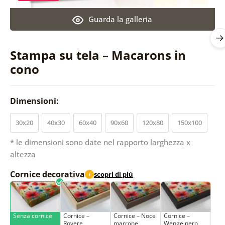
Guarda la galleria
Stampa su tela – Macarons in
cono
Dimensioni:
30x20
40x30
60x40
90x60
120x80
150x100
* le dimensioni sono date nel rapporto larghezza x
altezza
Cornice decorativa
scopri di più
i
Senza cornice
Cornice –
Cornice – Noce
Cornice –
Rovere
marrone
Wenge nero