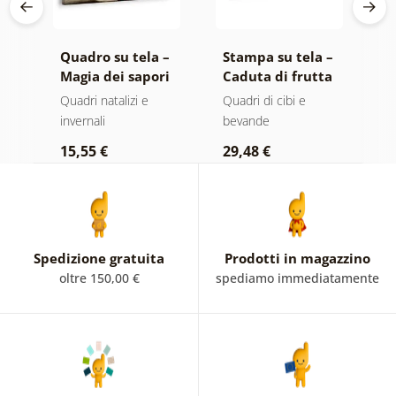
 –
Quadro su tela –
Stampa su tela –
S
ra
Magia dei sapori
Caduta di frutta
I
natalizi
nell'acqua
Quadri natalizi e
Quadri di cibi e
Co
invernali
bevande
5
15,55 €
29,48 €
Spedizione gratuita
Prodotti in magazzino
oltre 150,00 €
spediamo immediatamente