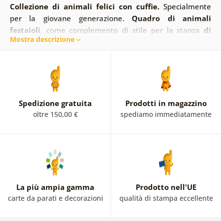
Collezione di animali felici con cuffie.
Specialmente
per la giovane generazione.
Quadro di animali
festaioli
, come complemento di stile per la stanza
di
Mostra descrizione
uno studente
. Scarica l'intera collezione. Animali
sorridenti con sfondi colorati. Un adorabile pesce o cervo
con cuffie è adatto, ad esempio, per la stanza dei
bambini. Questo pezzo unico decorerà la vostra stanza.
Non passerà inosservato.
Spedizione gratuita
Prodotti in magazzino
oltre 150,00 €
spediamo immediatamente
La più ampia gamma
Prodotto nell'UE
carte da parati e decorazioni
qualità di stampa eccellente