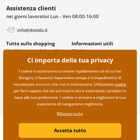
Assistenza clienti
nei giorni lavorativi Lun - Ven 08:00-16:00
info@dovido.it
Tutto sullo shopping
Informazioni utili
Condizioni generali di vendita e
Chi siamo
reclami
FAQ
Ci importa della tua privacy
Politica sulla privacy
Contatti
Opzioni di spedizione e
Collaborazione all’ingrosso
I cookie ti aiuteranno a trovare rapidamente ciò di cui hai
pagamento
bisogno, ti faranno risparmiare tempo e ti impediranno di
Reso della merce
visualizzare annunci che non ti interessano. Utilizziamo
cookie
per farti sapere che sei sul nostro sito e mostriamo i prodotti in
base alle tue preferenze. I cookie ci aiutano a migliorare la tua
esperienza di navigazione migliorata.
Rifiutato tutto
Copyright ©2019 © Dovido.it.
Accetta tutto
Webdesign
Litvanyi.sk
| Negozio online creato da