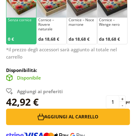
Senza cornice
Cornice –
Cornice – Noce
Cornice –
Rovere
marrone
Wenge nero
naturale
0 €
da 18,68 €
da 18,68 €
da 18,68 €
*il prezzo degli accessori sarà aggiunto al totale nel
carrello
Disponibilità:
Disponibile
Aggiungi ai preferiti
42,92 €
+
pz
-
AGGIUNGI AL CARRELLO