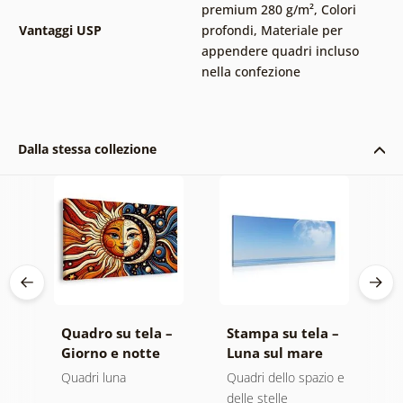
premium 280 g/m²
,
Colori
Vantaggi USP
profondi
,
Materiale per
appendere quadri incluso
nella confezione
Dalla stessa collezione
 –
Quadro su tela –
Stampa su tela –
Q
Giorno e notte
Luna sul mare
V
l
Quadri luna
Quadri dello spazio e
Q
delle stelle