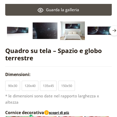
Guarda la galleria
Quadro su tela – Spazio e globo
terrestre
Dimensioni:
90x30
120x40
135x45
150x50
* le dimensioni sono date nel rapporto larghezza x
altezza
Cornice decorativa
scopri di più
i