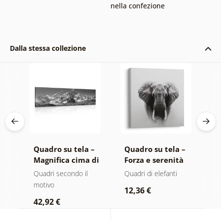
nella confezione
Dalla stessa collezione
 –
Quadro su tela –
Quadro su tela –
Q
o
Magnifica cima di
Forza e serenità
A
montagna in
dell'elefante
m
ero
Quadri secondo il
Quadri di elefanti
Q
bianco e nero
n
motivo
r
12,36 €
42,92 €
2