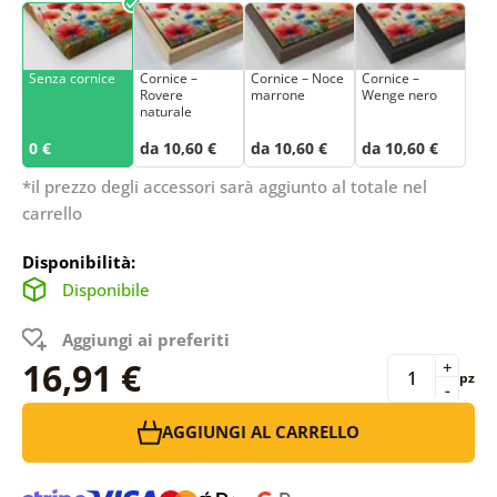
Senza cornice
Cornice –
Cornice – Noce
Cornice –
Rovere
marrone
Wenge nero
naturale
0 €
da 10,60 €
da 10,60 €
da 10,60 €
*il prezzo degli accessori sarà aggiunto al totale nel
carrello
Disponibilità:
Disponibile
Aggiungi ai preferiti
16,91 €
+
pz
-
AGGIUNGI AL CARRELLO