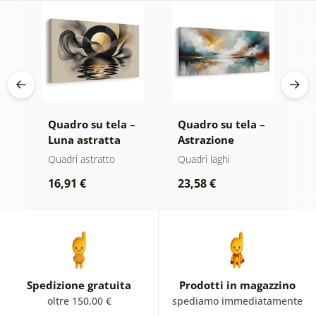
 –
Quadro su tela –
Quadro su tela –
Q
Luna astratta
Astrazione
O
ta
sull’acqua
moderna con
a
atte
Quadri astratto
Quadri laghi
Q
natura
d
16,91 €
23,58 €
1
Spedizione gratuita
Prodotti in magazzino
oltre 150,00 €
spediamo immediatamente