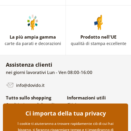
La più ampia gamma
Prodotto nell'UE
carte da parati e decorazioni
qualità di stampa eccellente
Assistenza clienti
nei giorni lavorativi Lun - Ven 08:00-16:00
info@dovido.it
Tutto sullo shopping
Informazioni utili
Condizioni generali di vendita e
Chi siamo
reclami
FAQ
Ci importa della tua privacy
Politica sulla privacy
Contatti
Opzioni di spedizione e
Collaborazione all’ingrosso
I cookie ti aiuteranno a trovare rapidamente ciò di cui hai
pagamento
bisogno, ti faranno risparmiare tempo e ti impediranno di