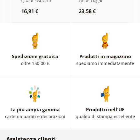
Quadri astratto
Quadri laghi
Q
natura
16,91 €
23,58 €
1
Spedizione gratuita
Prodotti in magazzino
oltre 150,00 €
spediamo immediatamente
La più ampia gamma
Prodotto nell'UE
carte da parati e decorazioni
qualità di stampa eccellente
Assistenza clienti