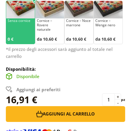
Senza cornice
Cornice –
Cornice – Noce
Cornice –
Rovere
marrone
Wenge nero
naturale
0 €
da 10,60 €
da 10,60 €
da 10,60 €
*il prezzo degli accessori sarà aggiunto al totale nel
carrello
Disponibilità:
Disponibile
Aggiungi ai preferiti
16,91 €
+
pz
-
AGGIUNGI AL CARRELLO