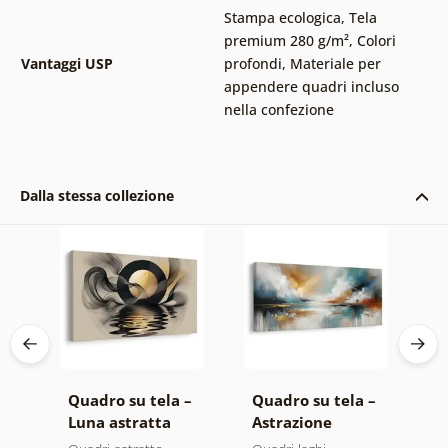
Stampa ecologica
,
Tela
premium 280 g/m²
,
Colori
Vantaggi USP
profondi
,
Materiale per
appendere quadri incluso
nella confezione
Dalla stessa collezione
 –
Quadro su tela –
Quadro su tela –
Q
Luna astratta
Astrazione
A
lo
sull’acqua
moderna con
d