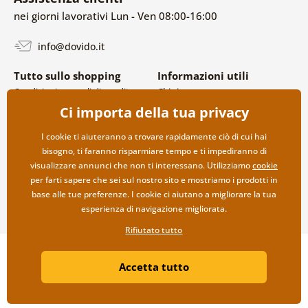
nei giorni lavorativi Lun - Ven 08:00-16:00
info@dovido.it
Tutto sullo shopping
Informazioni utili
Condizioni generali di vendita e
Chi siamo
reclami
FAQ
Ci importa della tua privacy
Politica sulla privacy
Contatti
Opzioni di spedizione e
Collaborazione all’ingrosso
I cookie ti aiuteranno a trovare rapidamente ciò di cui hai
pagamento
bisogno, ti faranno risparmiare tempo e ti impediranno di
Reso della merce
visualizzare annunci che non ti interessano. Utilizziamo
cookie
per farti sapere che sei sul nostro sito e mostriamo i prodotti in
base alle tue preferenze. I cookie ci aiutano a migliorare la tua
esperienza di navigazione migliorata.
Rifiutato tutto
Copyright ©2019 © Dovido.it.
Accetta tutto
Webdesign
Litvanyi.sk
| Negozio online creato da