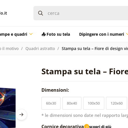
o.it
ampe e quadri
📤 Foto su tela
Dipingere con i numeri
 il motivo
Quadri astratto
Stampa su tela – Fiore di design vi
Stampa su tela – Fiore
Dimensioni:
60x30
80x40
100x50
120x60
* le dimensioni sono date nel rapporto lar
Cornice decorativa
scopri di più
i