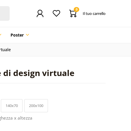
0
Il tuo carrello
Poster
rtuale
 di design virtuale
140x70
200x100
ghezza x altezza