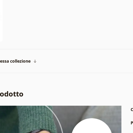
tessa collezione
rodotto
C
P