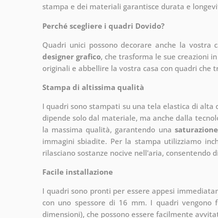
stampa e dei materiali garantisce durata e longevit
Perché scegliere i quadri Dovido?
Quadri unici possono decorare anche la vostra 
designer grafico
, che
trasforma le sue creazioni in
originali e abbellire la vostra casa con quadri che t
Stampa di altissima qualità
I quadri sono stampati su una tela elastica di alta
dipende solo dal materiale, ma anche dalla tecnol
la massima qualità, garantendo una
saturazione
immagini sbiadite. Per la stampa utilizziamo inchi
rilasciano sostanze nocive nell'aria, consentendo di
Facile installazione
I quadri sono pronti per essere appesi immediata
con uno spessore di 16 mm. I quadri vengono fo
dimensioni), che possono essere facilmente avvitati