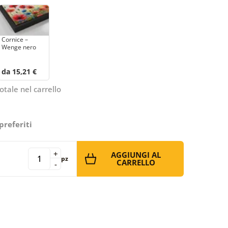
Cornice –
Wenge nero
da 15,21 €
otale nel carrello
preferiti
+
AGGIUNGI AL
pz
CARRELLO
-