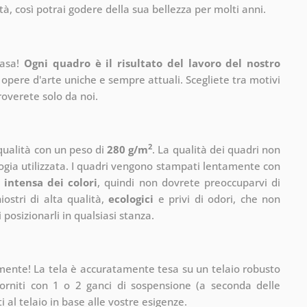
à, così potrai godere della sua bellezza per molti anni.
casa!
Ogni quadro è il risultato del lavoro del nostro
 opere d'arte uniche e sempre attuali. Scegliete tra motivi
roverete solo da noi.
2
 qualità con un peso di
280 g/m
. La qualità dei quadri non
ogia utilizzata. I quadri vengono stampati lentamente con
 intensa dei colori
, quindi non dovrete preoccuparvi di
ostri di alta qualità,
ecologici
e privi di odori, che non
 posizionarli in qualsiasi stanza.
mente! La tela è accuratamente tesa su un telaio robusto
rniti con 1 o 2 ganci di sospensione (a seconda delle
 al telaio in base alle vostre esigenze.