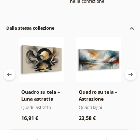
nella confezione
Dalla stessa collezione
 –
Quadro su tela –
Quadro su tela –
Q
Luna astratta
Astrazione
O
ta
sull’acqua
moderna con
a
atte
Quadri astratto
Quadri laghi
Q
natura
d
16,91 €
23,58 €
1