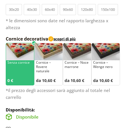
30x20
40x30
60x40
90x60
120x80
150x100
* le dimensioni sono date nel rapporto larghezza x
altezza
Cornice decorativa
scopri di più
i
Senza cornice
Cornice –
Cornice – Noce
Cornice –
Rovere
marrone
Wenge nero
naturale
0 €
da 10,60 €
da 10,60 €
da 10,60 €
*il prezzo degli accessori sarà aggiunto al totale nel
carrello
Disponibilità:
Disponibile