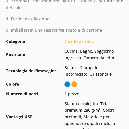
3. Stampati con moderni plotter - elevata saturazione
dei colori
4. Facile installazione
5. Imballati in una resistente scatola di cartone
Categoria
Quadri astratto
Cucina
,
Bagno
,
Soggiorno
,
Posizione
Ingresso
,
Camera da letto
Su tela
,
Stampato
,
Tecnologia dell'immagine
Incorniciato
,
Orizzontale
Colore
Numero di parti
1 pezzo
Stampa ecologica
,
Tela
premium 280 g/m²
,
Colori
Vantaggi USP
profondi
,
Materiale per
appendere quadri incluso