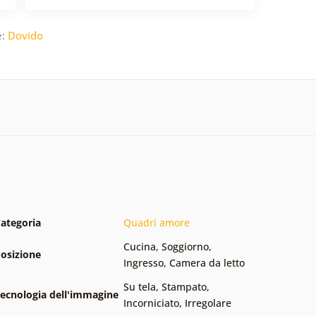
e:
Dovido
ategoria
Quadri amore
Cucina
,
Soggiorno
,
osizione
Ingresso
,
Camera da letto
Su tela
,
Stampato
,
ecnologia dell'immagine
Incorniciato
,
Irregolare