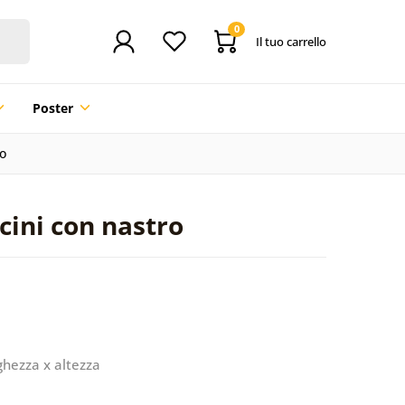
0
Il tuo carrello
Poster
ro
cini con nastro
ghezza x altezza