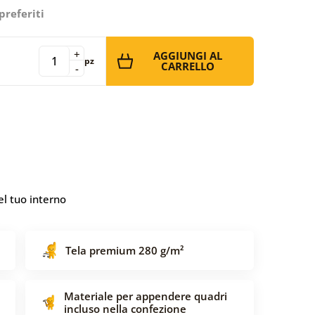
preferiti
+
AGGIUNGI AL
pz
CARRELLO
-
l tuo interno
Tela premium 280 g/m²
Materiale per appendere quadri
incluso nella confezione