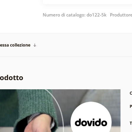
Numero di catalogo: do122-5k Produttor
tessa collezione
rodotto
C
P
T