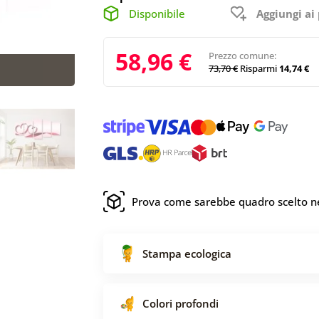
Disponibile
Aggiungi ai 
58,96 €
Prezzo comune:
73,70 €
Risparmi
14,74 €
Prova come sarebbe quadro scelto ne
Stampa ecologica
Colori profondi