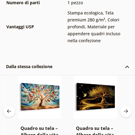
Numero di parti
1 pezzo
Stampa ecologica
,
Tela
premium 280 g/m²
,
Colori
Vantaggi USP
profondi
,
Materiale per
appendere quadri incluso
nella confezione
Dalla stessa collezione
 –
Quadro su tela –
Quadro su tela –
Q
ta
Albero della vita
Albero della vita
A