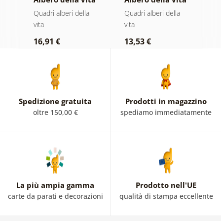
ici
in vetrata
magia dorata
i
Quadri alberi della
Quadri alberi della
Qu
colorata
vita
vita
vi
16,91 €
13,53 €
1
Spedizione gratuita
Prodotti in magazzino
oltre 150,00 €
spediamo immediatamente
La più ampia gamma
Prodotto nell'UE
carte da parati e decorazioni
qualità di stampa eccellente