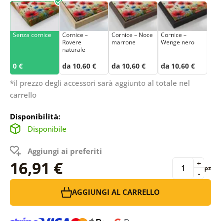
Senza cornice
Cornice –
Cornice – Noce
Cornice –
Rovere
marrone
Wenge nero
naturale
0 €
da 10,60 €
da 10,60 €
da 10,60 €
*il prezzo degli accessori sarà aggiunto al totale nel
carrello
Disponibilità:
Disponibile
Aggiungi ai preferiti
16,91 €
+
pz
-
AGGIUNGI AL CARRELLO