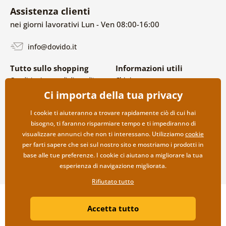
Assistenza clienti
nei giorni lavorativi Lun - Ven 08:00-16:00
info@dovido.it
Tutto sullo shopping
Informazioni utili
Condizioni generali di vendita e
Chi siamo
reclami
FAQ
Ci importa della tua privacy
Politica sulla privacy
Contatti
Opzioni di spedizione e
Collaborazione all’ingrosso
I cookie ti aiuteranno a trovare rapidamente ciò di cui hai
pagamento
bisogno, ti faranno risparmiare tempo e ti impediranno di
Reso della merce
visualizzare annunci che non ti interessano. Utilizziamo
cookie
per farti sapere che sei sul nostro sito e mostriamo i prodotti in
base alle tue preferenze. I cookie ci aiutano a migliorare la tua
esperienza di navigazione migliorata.
Rifiutato tutto
Copyright ©2019 © Dovido.it.
Accetta tutto
Webdesign
Litvanyi.sk
| Negozio online creato da