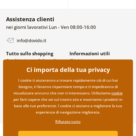
Assistenza clienti
nei giorni lavorativi Lun - Ven 08:00-16:00
info@dovido.it
Tutto sullo shopping
Informazioni utili
Condizioni generali di vendita e
Chi siamo
reclami
FAQ
Ci importa della tua privacy
Politica sulla privacy
Contatti
Opzioni di spedizione e
Collaborazione all’ingrosso
I cookie ti aiuteranno a trovare rapidamente ciò di cui hai
pagamento
bisogno, ti faranno risparmiare tempo e ti impediranno di
Reso della merce
visualizzare annunci che non ti interessano. Utilizziamo
cookie
per farti sapere che sei sul nostro sito e mostriamo i prodotti in
base alle tue preferenze. I cookie ci aiutano a migliorare la tua
esperienza di navigazione migliorata.
Rifiutato tutto
Copyright ©2019 © Dovido.it.