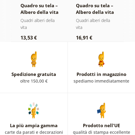
 –
Quadro su tela –
Quadro su tela –
Q
ta
Albero della vita
Albero della vita
A
la
magia dorata
in vetrata
i
Quadri alberi della
Quadri alberi della
Qu
colorata
vita
vita
vi
13,53 €
16,91 €
1
Spedizione gratuita
Prodotti in magazzino
oltre 150,00 €
spediamo immediatamente
La più ampia gamma
Prodotto nell'UE
carte da parati e decorazioni
qualità di stampa eccellente