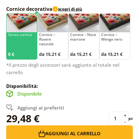
Cornice decorativa
scopri di più
i
Senza cornice
Cornice –
Cornice – Noce
Cornice –
Rovere
marrone
Wenge nero
naturale
0 €
da 15,21 €
da 15,21 €
da 15,21 €
*il prezzo degli accessori sarà aggiunto al totale nel
carrello
Disponibilità:
Disponibile
Aggiungi ai preferiti
29,48 €
+
pz
-
AGGIUNGI AL CARRELLO